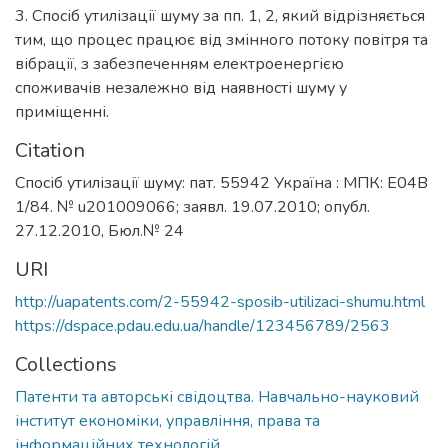
3. Спосіб утилізації шуму за пп. 1, 2, який відрізняється
тим, що процес працює від змінного потоку повітря та
вібрації, з забезпеченням електроенергією
споживачів незалежно від наявності шуму у
приміщенні.
Citation
Спосіб утилізації шуму: пат. 55942 Україна : МПК: E04B
1/84. № u201009066; заявл. 19.07.2010; опубл.
27.12.2010, Бюл.№ 24
URI
http://uapatents.com/2-55942-sposib-utilizaci-shumu.html
https://dspace.pdau.edu.ua/handle/123456789/2563
Collections
Патенти та авторські свідоцтва. Навчально-науковий
інститут економіки, управління, права та
інформаційних технологій