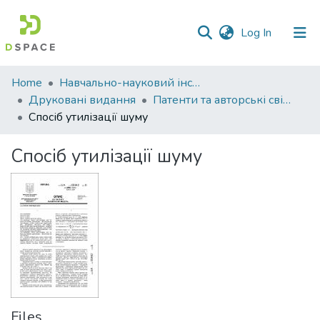
(current)
Log In
Communities
Home
Навчально-науковий інститут економіки, управління, права та інформаційних технологій
&
Друковані видання
Патенти та авторські свідоцтва. Навчально-науковий інститут економіки, управління, права та інформаційних технологій
Collections
Спосіб утилізації шуму
All of DSpace
Спосіб утилізації шуму
Statistics
Files