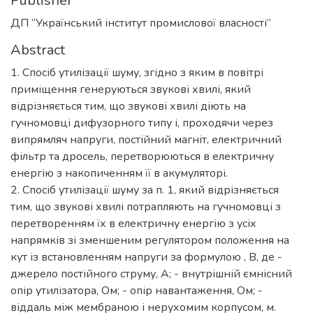
Publisher
ДП “Український інститут промислової власності”
Abstract
1. Спосіб утилізації шуму, згідно з яким в повітрі
приміщення генеруються звукові хвилі, який
відрізняється тим, що звукові хвилі діють на
гучномовці дифузорного типу і, проходячи через
випрямляч напруги, постійний магніт, електричний
фільтр та дросель, перетворюються в електричну
енергію з накопиченням її в акумуляторі.
2. Спосіб утилізації шуму за п. 1, який відрізняється
тим, що звукові хвилі потрапляють на гучномовці з
перетворенням їх в електричну енергію з усіх
напрямків зі зменшеним регулятором положення на
кут із встановленням напруги за формулою , В, де -
джерело постійного струму, А; - внутрішній ємнісний
опір утилізатора, Ом; - опір навантаження, Ом; -
віддаль між мембраною і нерухомим корпусом, м.