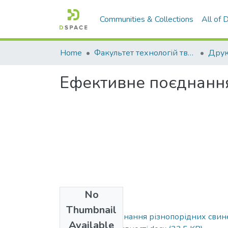
Communities & Collections
All of
Home
Факультет технологій тваринництва та продовольства
Друк
Ефективне поєднання
No
Files
Thumbnail
Ефективне поєднання різнопорідних свин
Available