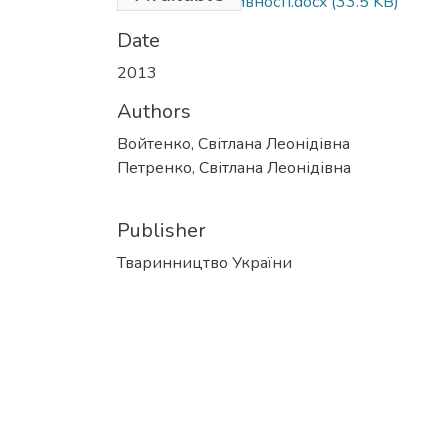
м’ясної продуктивності.docx
(33.5 KB)
Date
2013
Authors
Войтенко, Світлана Леонідівна
Петренко, Світлана Леонідівна
Publisher
Тваринництво України