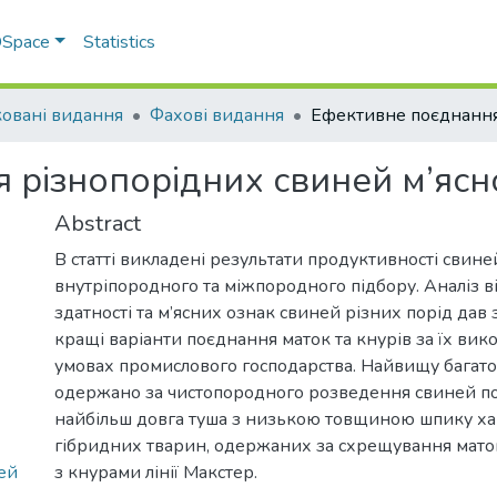
 DSpace
Statistics
овані видання
Фахові видання
 різнопорідних свиней м’ясно
Abstract
В статті викладені результати продуктивності свине
внутріпородного та міжпородного підбору. Аналіз в
здатності та м’ясних ознак свиней різних порід дав
кращі варіанти поєднання маток та кнурів за їх вик
умовах промислового господарства. Найвищу багато
одержано за чистопородного розведення свиней по
найбільш довга туша з низькою товщиною шпику ха
гібридних тварин, одержаних за схрещування мато
ей
з кнурами лінії Макстер.