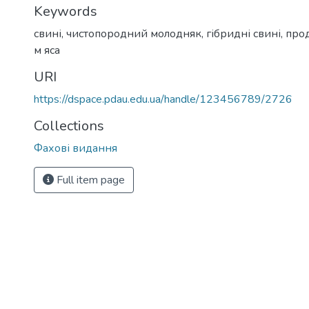
Keywords
свині
,
чистопородний молодняк
,
гібридні свині
,
прод
м яса
URI
https://dspace.pdau.edu.ua/handle/123456789/2726
Collections
Фахові видання
Full item page