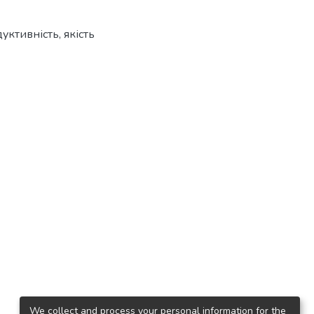
уктивність
,
якість
We collect and process your personal information for the