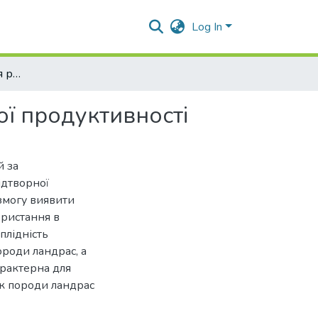
Log In
Ефективне поєднання різнопорідних свиней м’ясної продуктивності
ї продуктивності
й за
ідтворної
 змогу виявити
ористання в
плідність
роди ландрас, а
рактерна для
к породи ландрас