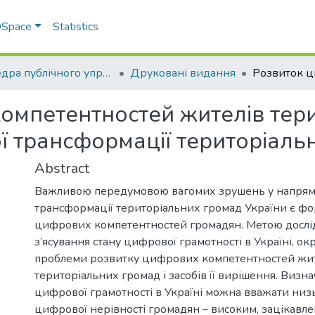
 DSpace
Statistics
Кафедра публічного управління та адміністрування
Друковані видання
омпетентностей жителів тер
ї трансформації територіаль
Abstract
Важливою передумовою вагомих зрушень у напрям
трансформації територіальних громад України є ф
цифрових компетентностей громадян. Метою дослі
з’ясування стану цифрової грамотності в Україні, о
проблеми розвитку цифрових компетентностей жи
територіальних громад і засобів її вирішення. Визн
цифрової грамотності в Україні можна вважати низь
цифрової нерівності громадян – високим, зацікавле