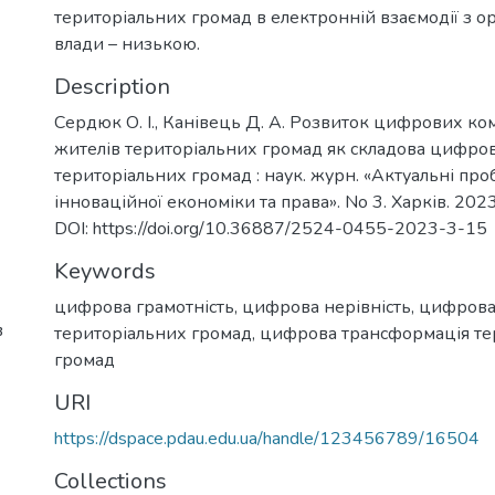
територіальних громад в електронній взаємодії з о
влади – низькою.
Description
Сердюк О. І., Канівець Д. А. Розвиток цифрових к
жителів територіальних громад як складова цифров
територіальних громад : наук. журн. «Актуальні пр
інноваційної економіки та права». No 3. Харків. 2023
DOI: https://doi.org/10.36887/2524-0455-2023-3-15
Keywords
цифрова грамотність
,
цифрова нерівність
,
цифрова
в
територіальних громад
,
цифрова трансформація те
громад
URI
https://dspace.pdau.edu.ua/handle/123456789/16504
Collections