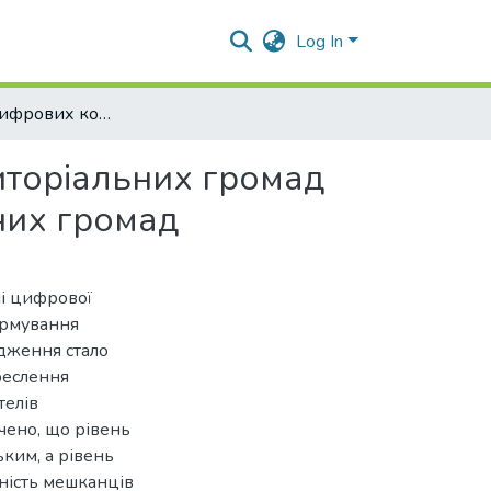
Log In
Розвиток цифрових компетентностей жителів територіальних громад як складова цифрової трансформації територіальних громад
иторіальних громад
них громад
і цифрової
ормування
дження стало
креслення
телів
ачено, що рівень
ким, а рівень
ність мешканців