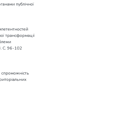
рганами публічної
омпетентностей
ої трансформації
облеми
. С. 96-102
 спроможність
риторіальних