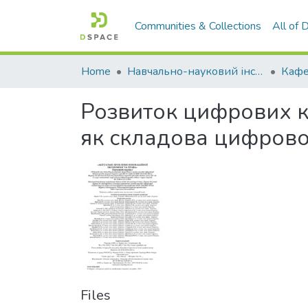
Communities & Collections
All of
Home
Навчально-науковий інститут економіки, управління, права та інформаційних технологій
Розвиток цифрових к
як складова цифрово
Files