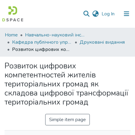
(current)
Log In
Communities
Home
Навчально-науковий інститут економіки, управління, права та інформаційних технологій
&
Кафедра публічного управління та адміністрування
Друковані видання
Collections
Розвиток цифрових компетентностей жителів територіальних громад як складова цифрової трансформації територіальних громад
All of DSpace
Розвиток цифрових
компетентностей жителів
Statistics
територіальних громад як
складова цифрової трансформації
територіальних громад
Simple item page