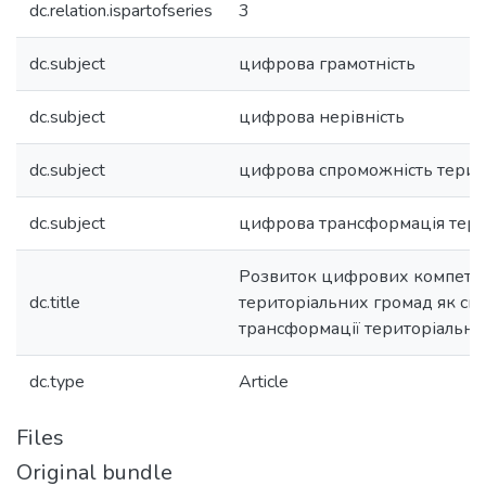
dc.relation.ispartofseries
3
dc.subject
цифрова грамотність
dc.subject
цифрова нерівність
dc.subject
цифрова спроможність терит
dc.subject
цифрова трансформація тери
Розвиток цифрових компетен
dc.title
територіальних громад як ск
трансформації територіальни
dc.type
Article
Files
Original bundle