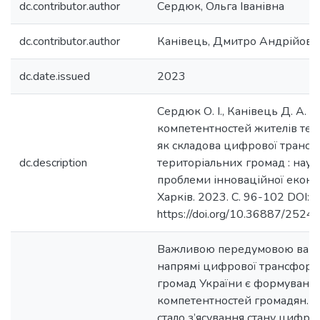
dc.contributor.author
Сердюк, Ольга Іванівна
dc.contributor.author
Канівець, Дмитро Андрійови
dc.date.issued
2023
Сердюк О. І., Канівець Д. А.
компетентностей жителів тер
як складова цифрової трансф
dc.description
територіальних громад : наук
проблеми інноваційної економ
Харків. 2023. С. 96-102 DOI:
https://doi.org/10.36887/252
Важливою передумовою ваго
напрямі цифрової трансформа
громад України є формуван
компетентностей громадян. 
стало з’ясування стану цифров