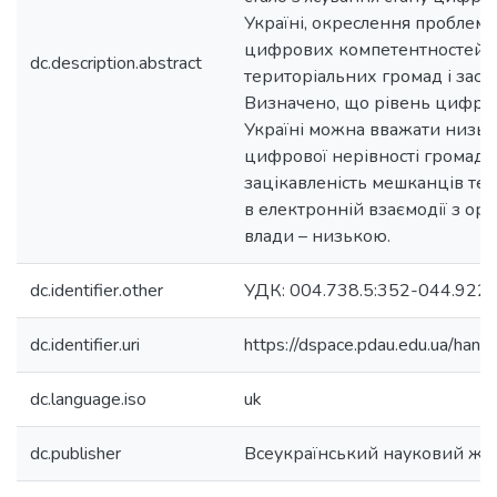
Україні, окреслення проблем
цифрових компетентностей 
dc.description.abstract
територіальних громад і засоб
Визначено, що рівень цифров
Україні можна вважати низьк
цифрової нерівності громадя
зацікавленість мешканців те
в електронній взаємодії з орг
влади – низькою.
dc.identifier.other
УДК: 004.738.5:352-044.922; JEL
dc.identifier.uri
https://dspace.pdau.edu.ua/ha
dc.language.iso
uk
dc.publisher
Всеукраїнський науковий жур