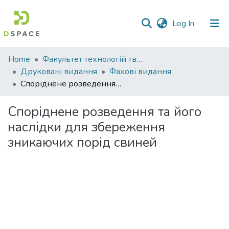
(current)
Log In
Communities
Home
Факультет технологій тваринництва та продовольства
&
Друковані видання
Фахові видання
Collections
Споріднене розведення та його наслідки для збереження зникаючих порід свиней
All of DSpace
Споріднене розведення та його
наслідки для збереження
Statistics
зникаючих порід свиней