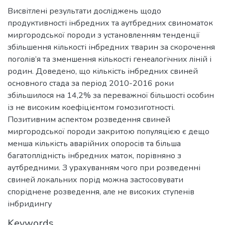
Висвітлені результати досліджень щодо
продуктивності інбредних та аутбредних свиноматок
миргородської породи з установленням тенденції
збільшення кількості інбредних тварин за скорочення
поголів’я та зменшення кількості генеалогічних ліній і
родин. Доведено, що кількість інбредних свиней
основного стада за період 2010-2016 роки
збільшилося на 14,2% за переважної більшості особин
із не високим коефіцієнтом гомозиготності.
Позитивним аспектом розведення свиней
миргородської породи закритою популяцією є дещо
менша кількість аварійних опоросів та більша
багатоплідність інбредних маток, порівняно з
аутбредними. З урахуванням чого при розведенні
свиней локальних порід можна застосовувати
споріднене розведення, але не високих ступенів
інбридингу
Keywords