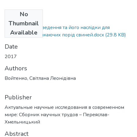
No
Files
Thumbnail
Споріднене розведення та його наслідки для
Available
збереження зникаючих порід свиней.docx
(29.8 KB)
Date
2017
Authors
Войтенко, Світлана Леонідівна
Publisher
Актуальные научные исследования в современном
мире: Сборник научных трудов – Переяслав-
Хмельницький
Abstract