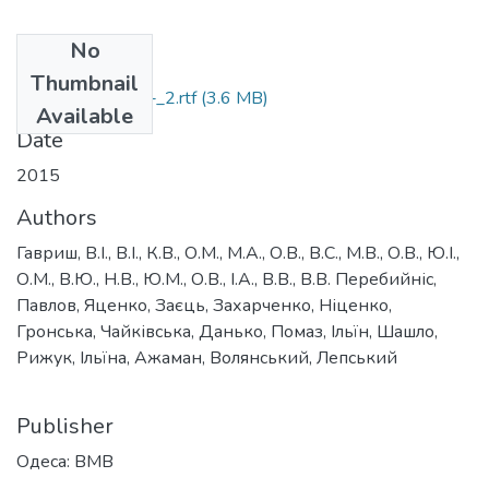
No
Files
Thumbnail
Монография_Т_-_2.rtf
(3.6 MB)
Available
Date
2015
Authors
Гавриш, В.І., В.І., К.В., О.М., М.А., О.В., В.С., М.В., О.В., Ю.І.,
О.М., В.Ю., Н.В., Ю.М., О.В., І.А., В.В., В.В. Перебийніс,
Павлов, Яценко, Заєць, Захарченко, Ніценко,
Гронська, Чайківська, Данько, Помаз, Ільїн, Шашло,
Рижук, Ільїна, Ажаман, Волянський, Лепський
Publisher
Одеса: ВМВ