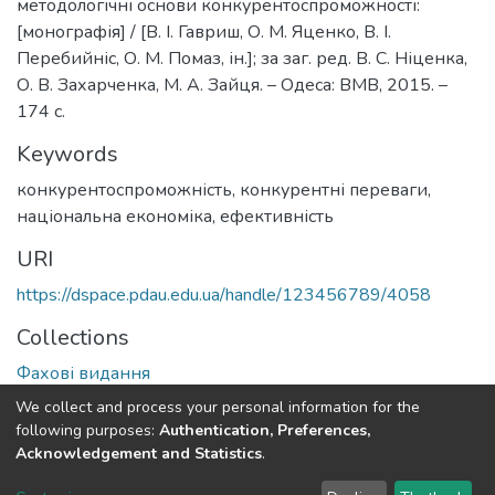
методологічні основи конкурентоспроможності:
[монографія] / [В. І. Гавриш, О. М. Яценко, В. І.
Перебийніс, О. М. Помаз, ін.]; за заг. ред. В. С. Ніценка,
О. В. Захарченка, М. А. Зайця. – Одеса: ВМВ, 2015. –
174 с.
Keywords
конкурентоспроможність, конкурентні переваги,
національна економіка, ефективність
URI
https://dspace.pdau.edu.ua/handle/123456789/4058
Collections
Фахові видання
We collect and process your personal information for the
Full item page
following purposes:
Authentication, Preferences,
Acknowledgement and Statistics
.
DSpace software
copyright © 2002-2026
LYRASIS