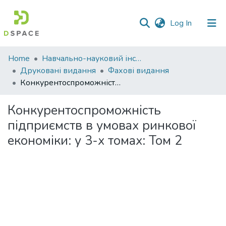
(current)
Log In
Communities
Home
Навчально-науковий інститут економіки, управління, права та інформаційних технологій
&
Друковані видання
Фахові видання
Collections
Конкурентоспроможність підприємств в умовах ринкової економіки: у 3-х томах: Том 2
All of DSpace
Конкурентоспроможність
підприємств в умовах ринкової
Statistics
економіки: у 3-х томах: Том 2