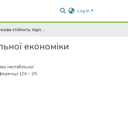
Log In
Фінансова стійкість підприємства в умовах нестабільної економіки
ільної економіки
вах нестабільної
ференції (24 – 25