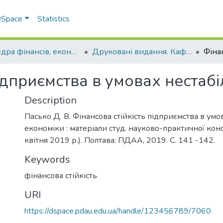
 DSpace
Statistics
Кафедра фінансів, економічних досліджень і туризму
Друковані видання. Кафедра фінансів, економічних досліджень і туризму
підприємства в умовах нестаб
Description
Пасько Д. В. Фінансова стійкість підприємства в умо
економіки : матеріали студ. науково-практичної кон
квітня 2019 р.). Полтава: ПДАА, 2019. С. 141 -142.
Keywords
фінансова стійкість
URI
https://dspace.pdau.edu.ua/handle/123456789/7060