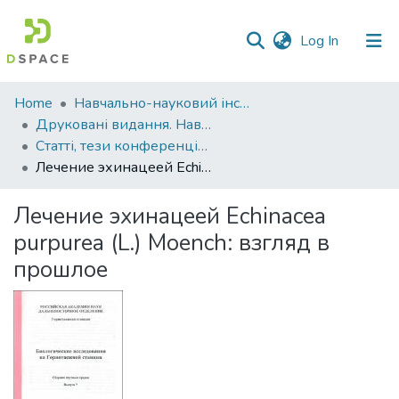
(current)
Log In
Communities
Home
Навчально-науковий інститут агротехнологій, селекції та екології
&
Друковані видання. Навчально-науковий інститут агротехнологій, селекції та екології
Collections
Статті, тези конференцій. Навчально-науковий інститут агротехнологій, селекції та екології
Лечение эхинацеей Echinacea purpurea (L.) Moench: взгляд в прошлое
All of DSpace
Лечение эхинацеей Echinacea
Statistics
purpurea (L.) Moench: взгляд в
прошлое