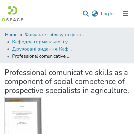
(current)
Log In
Communities
Home
Факультет обліку та фінансів
&
Кафедра германської і української філології
Collections
Друковані видання. Кафедра германської і української філології
Professional comunicative skills as a component of social competence of prospective specialists in agriculture.
All of DSpace
Professional comunicative skills as a
Statistics
component of social competence of
prospective specialists in agriculture.