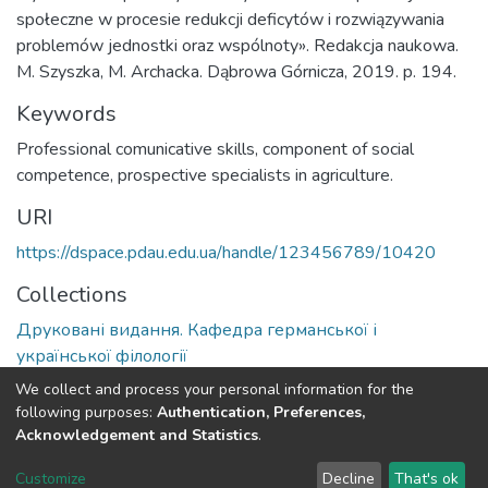
społeczne w procesie redukcji deficytów i rozwiązywania
problemów jednostki oraz wspólnoty». Redakcja naukowa.
M. Szyszka, M. Archacka. Dąbrowa Górnicza, 2019. p. 194.
Keywords
Professional comunicative skills, component of social
competence, prospective specialists in agriculture.
URI
https://dspace.pdau.edu.ua/handle/123456789/10420
Collections
Друковані видання. Кафедра германської і
української філології
We collect and process your personal information for the
Full item page
following purposes:
Authentication, Preferences,
Acknowledgement and Statistics
.
DSpace software
copyright © 2002-2026
LYRASIS
Customize
Decline
That's ok