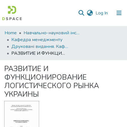
(current)
Log In
Communities
Home
Навчально-науковий інститут економіки, управління, права та інформаційних технологій
&
Кафедра менеджменту
Collections
Друковані видання. Кафедра менеджменту ім. І.А. Маркіної
РАЗВИТИЕ И ФУНКЦИОНИРОВАНИЕ ЛОГИСТИЧЕСКОГО РЫНКА УКРАИНЫ
All of DSpace
РАЗВИТИЕ И
Statistics
ФУНКЦИОНИРОВАНИЕ
ЛОГИСТИЧЕСКОГО РЫНКА
УКРАИНЫ