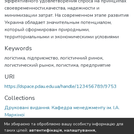
эффективного удовлетворения спроса на принципах
своевременности,качества, надежности и
минимизации затрат. На современном этапе развития
Украина обладает значительным потенциалом,
который сформирован природными,
территориальными и экономическими условиями
Keywords
логістика
,
підприємство
,
логістичний ринок
,
логистический рынок
,
логистика
,
предприятие
URI
https://dspace.pdau.edu.ua/handle/123456789/9753
Collections
Друковані видання. Кафедра менеджменту ім. І.А.
Маркіної
Ми збираємо та обробляємо вашу особисту інформацію для
Full item page
таких цілей:
автентифікація, налаштування,