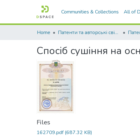
Communities & Collections
All of
Home
Патенти та авторські свідоцтва
Спосіб сушіння на ос
Files
162709.pdf
(687.32 KB)