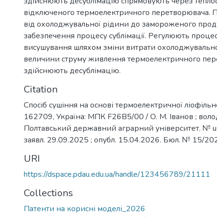
здійснюють десублімацію спрямовують через тепло
відключеного термоелектричного перетворювача. 
від охолоджувальної рідини до замороженого прод
забезпечення процесу сублімації. Регулюють процес
висушування шляхом зміни витрати охолоджувально
величини струму живлення термоелектричного пер
здійснюють десублімацію.
Citation
Спосіб сушіння на основі термоелектричної ліофільно
162709, Україна: МПК F26B5/00 / О. М. Іванов ; вол
Полтавський державний аграрний університет. № 
заявл. 29.09.2025 ; опубл. 15.04.2026. Бюл. № 15/20
URI
https://dspace.pdau.edu.ua/handle/123456789/21111
Collections
Патенти на корисні моделі_2026