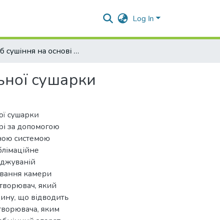
Log In
Спосіб сушіння на основі термоелектричної ліофільної сушарки
льної сушарки
ої сушарки
рі за допомогою
нною системою
блімаційне
оджуваній
ування камери
творювач, який
ину, що відводить
творювача, яким