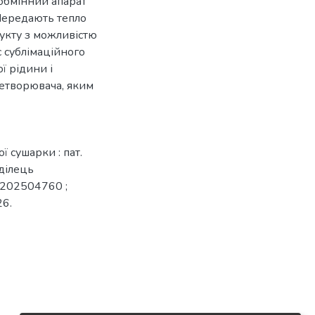
обмінний апарат
Передають тепло
укту з можливістю
 сублімаційного
ї рідини і
етворювача, яким
ї сушарки : пат.
оділець
u202504760 ;
26.