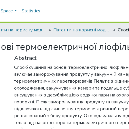
 DSpace
Statistics
Патенти на корисну модель
Патенти на корисні моделі_2026
нові термоелектричної ліофі
Abstract
Спосіб сушіння на основі термоелектричної ліофільн
включає заморожування продукту у вакуумній каме
термоелектричних перетворювачів Пельт’є з ріди
охолодження, вакуумування камери та подальше су
висушування з десублімацією водяної пари на охол
поверхні. Після заморожування продукту та вакуум
відключають від живлення термоелектричний пере
розташований з боку продукту. Охолоджувальну рід
тепло від нагрітої сторони термоелектричного пере