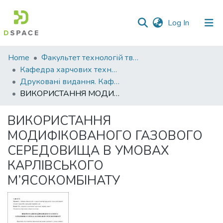
(current)
Log In
Communities
Home
Факультет технологій тваринництва та продовольства
&
Кафедра харчових технологій
Collections
Друковані видання. Кафедра харчових технологій
ВИКОРИСТАННЯ МОДИФІКОВАНОГО ГАЗОВОГО СЕРЕДОВИЩА В УМОВАХ КАРЛІВСЬКОГО М’ЯСОКОМБІНАТУ
All of DSpace
ВИКОРИСТАННЯ
Statistics
МОДИФІКОВАНОГО ГАЗОВОГО
СЕРЕДОВИЩА В УМОВАХ
КАРЛІВСЬКОГО
М’ЯСОКОМБІНАТУ