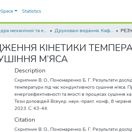
 DSpace
Statistics
Кафедра механічної та електричної інженерії
Друковані видання. Кафедра механічної та електричної інженерії
ДЖЕННЯ КІНЕТИКИ ТЕМПЕРА
УШІННЯ М’ЯСА
Description
Скрипник В. О., Пономаренко Б. Г. Результати досл
температури під час кондуктивного сушіння м’яса. 
енергоефективності та якості в процесах сушіння ха
Тези доповідей Всеукр. наук.-практ. конф., 8 червня 
2023. С. 43-44.
Citation
Скрипник В. О., Пономаренко Б. Г. Результати досл