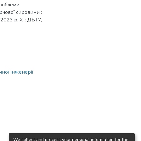
Проблеми
рчової сировини :
2023 р. Х. : ДБТУ,
чної інженерії
We collect and process your personal information for the