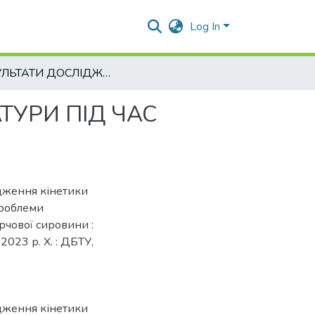
Log In
РЕЗУЛЬТАТИ ДОСЛІДЖЕННЯ КІНЕТИКИ ТЕМПЕРАТУРИ ПІД ЧАС КОНДУКТИВНОГО СУШІННЯ М’ЯСА
ТУРИ ПІД ЧАС
ідження кінетики
Проблеми
рчової сировини :
2023 р. Х. : ДБТУ,
ідження кінетики