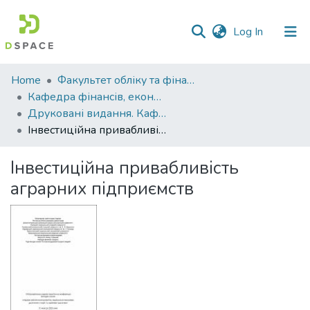
(current)
Log In
Communities
Home
Факультет обліку та фінансів
&
Кафедра фінансів, економічних досліджень і туризму
Collections
Друковані видання. Кафедра фінансів, економічних досліджень і туризму
Інвестиційна привабливість аграрних підприємств
All of DSpace
Інвестиційна привабливість
Statistics
аграрних підприємств