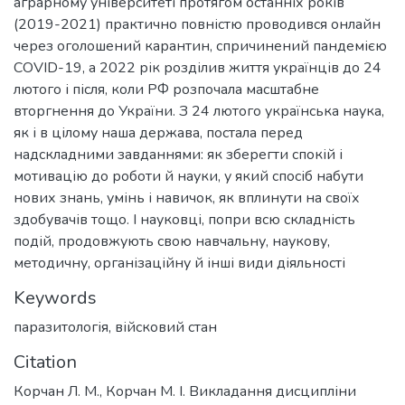
аграрному університеті протягом останніх років
(2019-2021) практично повністю проводився онлайн
через оголошений карантин, спричинений пандемією
COVID-19, а 2022 рік розділив життя українців до 24
лютого і після, коли РФ розпочала масштабне
вторгнення до України. З 24 лютого українська наука,
як і в цілому наша держава, постала перед
надскладними завданнями: як зберегти спокій і
мотивацію до роботи й науки, у який спосіб набути
нових знань, умінь і навичок, як вплинути на своїх
здобувачів тощо. І науковці, попри всю складність
подій, продовжують свою навчальну, наукову,
методичну, організаційну й інші види діяльності
Keywords
паразитологія
,
війсковий стан
Citation
Корчан Л. М., Корчан М. І. Викладання дисципліни