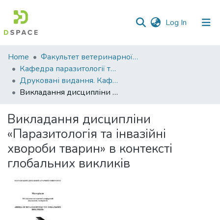
(current)
Log In
Communities
Home
Факультет ветеринарної медицини
&
Кафедра паразитології та ветеринарно-санітарної експертизи
Collections
Друковані видання. Кафедра паразитології та ветеринарно-санітарної експертизи
Викладання дисципліни «Паразитологія та інвазійні хвороби тварин» в контексті глобальних викликів
All of DSpace
Викладання дисципліни
Statistics
«Паразитологія та інвазійні
хвороби тварин» в контексті
глобальних викликів