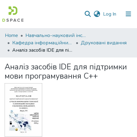
(current)
Log In
Communities
Home
Навчально-науковий інститут економіки, управління, права та інформаційних технологій
&
Кафедра інформаційних систем та технологій
Друковані видання
Collections
Аналіз засобів IDE для підтримки мови програмування С++
All of DSpace
Аналіз засобів IDE для підтримки
мови програмування С++
Statistics