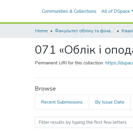
Communities & Collections
All of DSpace
Home
Факультет обліку та фінансів
071 «Облік і опо
Permanent URI for this collection
https://dsp
Browse
Recent Submissions
By Issue Date
Browsing 071 «Облік і оп