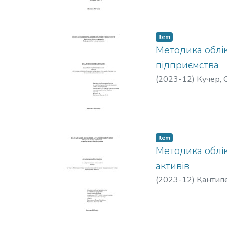
Item
Методика облік
підприємства
(
2023-12
)
Кучер,
Item
Методика облік
активів
(
2023-12
)
Кантипе