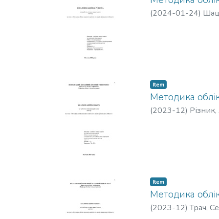
(
2024-01-24
)
Шаць
Item
Методика обліку
(
2023-12
)
Різник,
Item
Методика обліку
(
2023-12
)
Трач, С