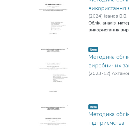
використання 
(
2024
)
Іванов В.В.
Облік, аналіз, ма
використання вир
Item
Методика облік
виробничих за
(
2023-12
)
Ахтямов
Item
Методика облік
підприємства