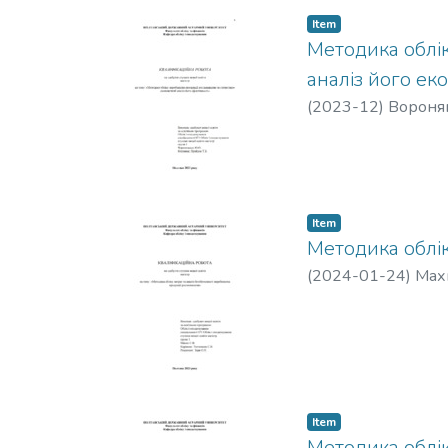
Item
Методика облі
аналіз його ек
(
2023-12
)
Воронян
Item
Методика облік
(
2024-01-24
)
Махн
Item
Методика обліку