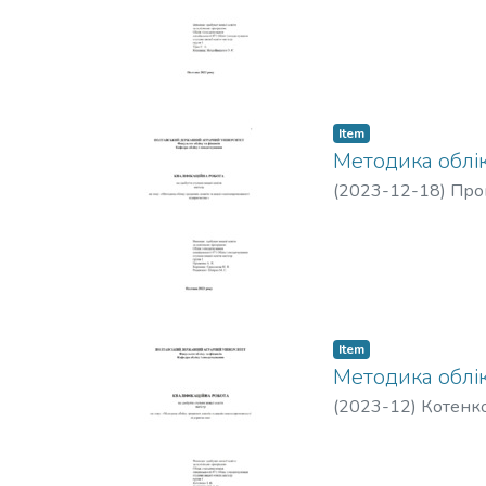
Item
Методика облік
(
2023-12-18
)
Про
Item
Методика облік
(
2023-12
)
Котенк