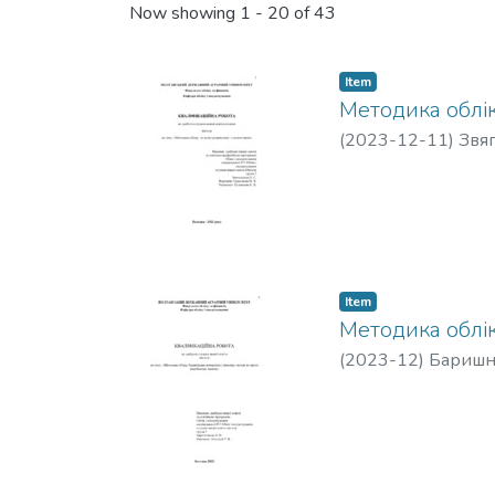
Now showing
1 - 20 of 43
Item
Методика облік
(
2023-12-11
)
Звяг
Item
Методика облік
(
2023-12
)
Баришні