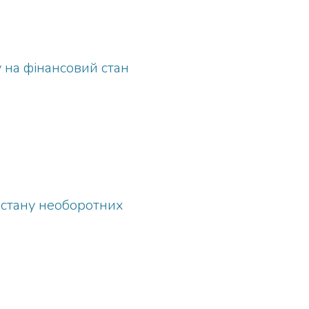
у на фінансовий стан
о стану необоротних