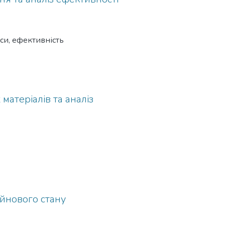
аси, ефективність
атеріалів та аналіз
айнового стану