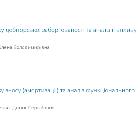
у дебіторської заборгованості та аналіз її вплив
 Олена Володимирівна
у зносу (амортизації) та аналіз функціональног
нко, Денис Сергійович