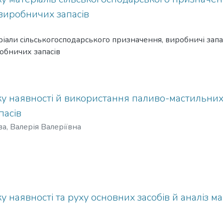
виробничих запасів
теріали сільськогосподарського призначення, виробничі зап
обничих запасів
у наявності й використання паливо-мастильних м
пасів
а, Валерія Валеріївна
у наявності та руху основних засобів й аналіз м