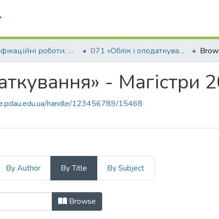
Кваліфікаційні роботи. Факультет обліку та фінансів
071 «Облік і оподаткування» - Магістри 2023-2024
Brows
даткування» - Магістри
ace.pdau.edu.ua/handle/123456789/15468
By Author
By Title
By Subject
одаткування» - Магістри 2023-202
Browse