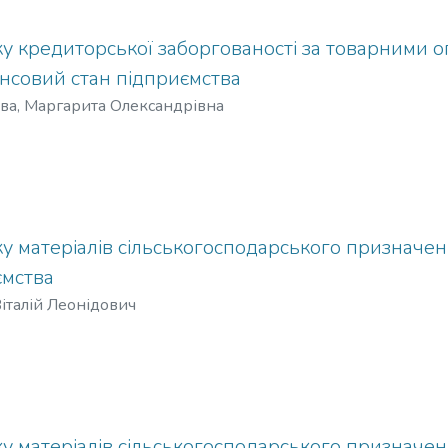
у кредиторської заборгованості за товарними опе
нсовий стан підприємства
ва, Маргарита Олександрівна
у матеріалів сільськогосподарського призначен
ємства
Віталій Леонідович
у матеріалів сільськогосподарського призначен