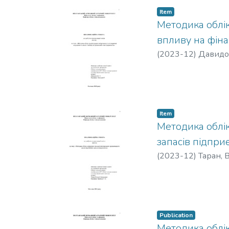
Item
Методика облік
впливу на фіна
(
2023-12
)
Давидо
Item
Методика облік
запасів підпри
(
2023-12
)
Таран, 
Publication
Методика облік