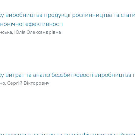
ку виробництва продукції рослинництва та стат
ономічної ефективності
ська, Юлія Олександрівна
у витрат та аналіз беззбитковості виробництва
о, Сергій Вікторович
 власного капіталу та аналіз фінансової стійкост