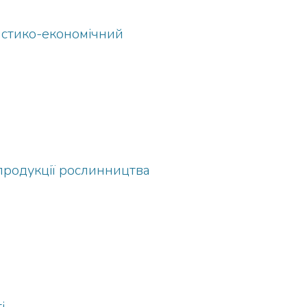
истико-економічний
 продукції рослинництва
і