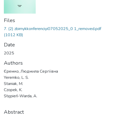
Files
7. (2) zbirnykkonferenciyi07052025_0 1_removed.pdf
(1012 KB)
Date
2025
Authors
Єремко, Людмила Сергіївна
Yeremko, L. S.
Staniak, M.
Czopek, K.
Stępień-Warda, A.
Abstract