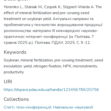
Yeremko L., Staniak M., Czopek K., Stępień-Warda A. The
effect of mineral fertilization and pre-sowing seed
treatment on soybean yield. Актуальні напрями та
проблематика у технологіях вирощування продукції
рослинництва: матеріали III міжнародної науково-
практичної інтернет-конференції (м. Полтава, 7
травня 2025 р.). Полтава: ПДАУ, 2025. С. 9-11.
Keywords
Soybean
,
mineral fertilization
,
pre-sowing treatment
,
seed
inoculation
,
yield
,
nitrogen fixation
,
NPK
,
micronutrients
,
productivity
URI
https://dspace.pdau.edu.ua/handle/123456789/20756
Collections
Статті, тези конференцій. Навчально-науковий