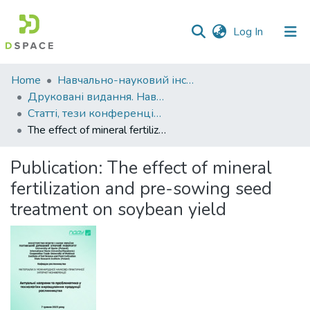
(current)
Log In
Communities
Home
Навчально-науковий інститут агротехнологій, селекції та екології
&
Друковані видання. Навчально-науковий інститут агротехнологій, селекції та екології
Collections
Статті, тези конференцій. Навчально-науковий інститут агротехнологій, селекції та екології
The effect of mineral fertilization and pre-sowing seed treatment on soybean yield
All of DSpace
Publication:
The effect of mineral
Statistics
fertilization and pre-sowing seed
treatment on soybean yield