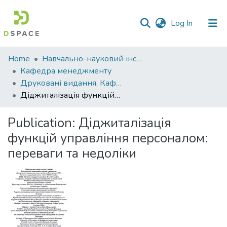
(current)
Log In
Communities
Home
Навчально-науковий інститут економіки, управління, права та інформаційних технологій
&
Кафедра менеджменту
Collections
Друковані видання. Кафедра менеджменту ім. І.А. Маркіної
Діджиталізація функцій управління персоналом: переваги та недоліки
All of DSpace
Publication:
Діджиталізація
Statistics
функцій управління персоналом:
переваги та недоліки