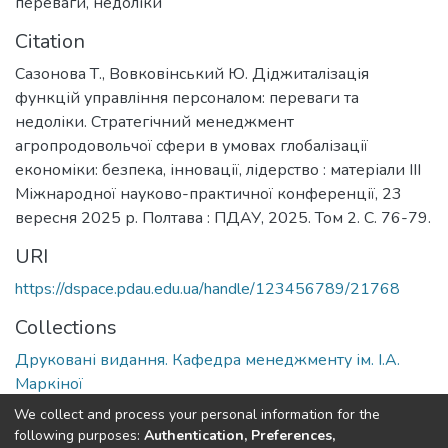
переваги
,
недоліки
Citation
Сазонова Т., Вовковінський Ю. Діджиталізація
функцій управління персоналом: переваги та
недоліки. Стратегічний менеджмент
агропродовольчої сфери в умовах глобалізації
економіки: безпека, інновації, лідерство : матеріали ІІІ
Міжнародної науково-практичної конференції, 23
вересня 2025 р. Полтава : ПДАУ, 2025. Том 2. С. 76-79.
URI
https://dspace.pdau.edu.ua/handle/123456789/21768
Collections
Друковані видання. Кафедра менеджменту ім. І.А.
Маркіної
We collect and process your personal information for the
Full item page
following purposes:
Authentication, Preferences,