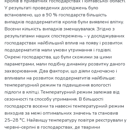
кролів в приватних господарствах Полтавської області.
У результаті проведених досліджень було
встановлено, що в 90 % господарств більшість
випадків пододерматитів кролів були виявлені влітку.
Восени кількість випадків зменшувалася. Згідно з
результатами наших спостережень – у досліджуваних
господарствах найбільший вплив на появу і розвиток
пододерматитів мали умови утримання і годівлі.
Окремі господарства, що були схожими за цими
параметрами, мали подібну динаміку розвитку даного
захворювання. Два фактори, що діяли одночасно і
впливали на розвиток пододерматитів найбільше:
температурний режим та підвищення вологості
підлоги в клітці. Температурний режим залежав від
сезонності та способу утримання. В більшості
господарств восени та навесні температурний режим
виходив за межі оптимальних значень та становив
25–28 °С. Найвищу температуру повітря реєстрували у
червні–серпні в господарствах, де тварини