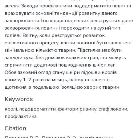
аureus. Заходи профілактики пододерматитів повинні
враховувати основні тенденції розвитку даного
захворювання. Господарства, в яких реєструється дане
захворювання, повинні переходити на сухий тип
годівлі. Влітку, коли реєструється розвиток
епізоотичного процесу, клітки повинні бути заповнені
мінімальною кількістю тварин. Підстилка має бути
завжди суха, без домішок колючих трав, що можуть
спричинити додаткові пошкодження шкіри лап.
Обов’язковий огляд стану шкіри підошви кролів
взимку 1–2 рази на місяць, влітку та навесні –
щотижня, з подальшою ізоляцією хворих тварин
Keywords
кролі
,
пододерматити
,
фактори ризику
,
стафілококи
,
профілактика
Citation