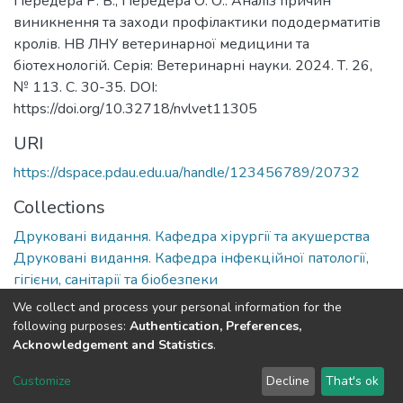
Передера Р. В., Передера О. О.. Аналіз причин
виникнення та заходи профілактики пододерматитів
кролів. НВ ЛНУ ветеринарної медицини та
біотехнологій. Серія: Ветеринарні науки. 2024. Т. 26,
№ 113. С. 30-35. DOI:
https://doi.org/10.32718/nvlvet11305
URI
https://dspace.pdau.edu.ua/handle/123456789/20732
Collections
Друковані видання. Кафедра хірургії та акушерства
Друковані видання. Кафедра інфекційної патології,
гігієни, санітарії та біобезпеки
We collect and process your personal information for the
Full item page
following purposes:
Authentication, Preferences,
Acknowledgement and Statistics
.
DSpace software
copyright © 2002-2026
LYRASIS
Customize
Decline
That's ok
Cookie settings
Send Feedback