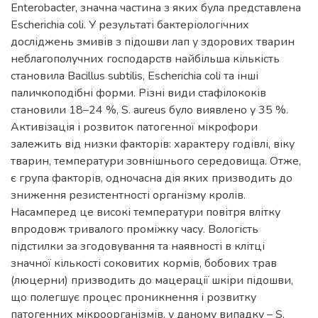
Enterobacter, значна частина з яких була представлена
Escherichia coli. У результаті бактеріологічних
досліджень змивів з підошви лап у здорових тварин
неблагополучних господарств найбільша кількість
становила Bacillus subtilis, Escherichia coli та інші
паличкоподібні форми. Різні види стафілококів
становили 18–24 %, S. аureus було виявлено у 35 %.
Активізація і розвиток патогенної мікрофори
залежить від низки факторів: характеру годівлі, віку
тварин, температури зовнішнього середовища. Отже,
є група факторів, одночасна дія яких призводить до
зниження резистентності організму кролів.
Насамперед це високі температури повітря влітку
впродовж тривалого проміжку часу. Вологість
підстилки за згодовування та наявності в клітці
значної кількості соковитих кормів, бобових трав
(люцерни) призводить до мацерації шкіри підошви,
що полегшує процес проникнення і розвитку
патогенних мікроорганізмів, у даному випадку – S.