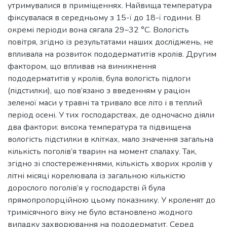
утримувалися в приміщеннях. Найвища температура
фіксувалася в середньому з 15-ї до 18-ї години. В
окремі періоди вона сягала 29–32 °С. Вологість
повітря, згідно із результатами наших досліджень, не
впливала на розвиток пододерматитів кролів. Другим
фактором, що впливав на виникнення
пододерматитів у кролів, була вологість підлоги
(підстилки), що пов’язано з введенням у раціон
зеленої маси у травні та тривало все літо і в теплий
період осені. У тих господарствах, де одночасно діяли
два фактори: висока температура та підвищена
вологість підстилки в клітках, мало значення загальна
кількість поголів’я тварин на момент спалаху. Так,
згідно зі спостереженнями, кількість хворих кролів у
літні місяці корелювала із загальною кількістю
дорослого поголів’я у господарстві й була
прямопропорційною цьому показнику. У кроленят до
тримісячного віку не було встановлено жодного
випадку захворювання на пододерматит. Серед