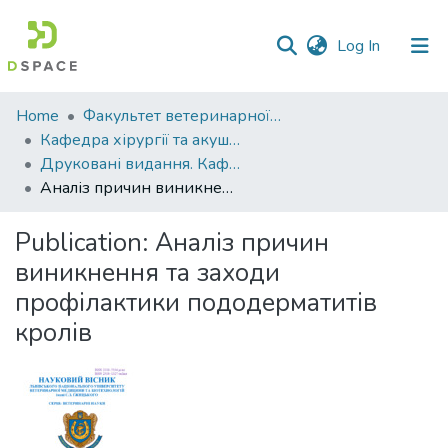
(current)
Log In
Communities
Home
Факультет ветеринарної медицини
&
Кафедра хірургії та акушерства
Collections
Друковані видання. Кафедра хірургії та акушерства
Аналіз причин виникнення та заходи профілактики пододерматитів кролів
All of DSpace
Publication:
Аналіз причин
Statistics
виникнення та заходи
профілактики пододерматитів
кролів