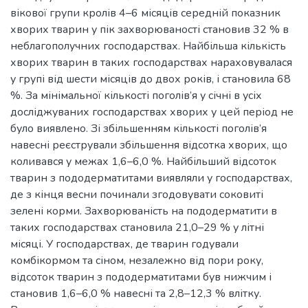
вікової групи кролів 4–6 місяців середній показник
хворих тварин у пік захворюваності становив 32 % в
неблагополучних господарствах. Найбільша кількість
хворих тварин в таких господарствах нараховувалася
у групі від шести місяців до двох років, і становила 68
%. За мінімальної кількості поголів’я у січні в усіх
досліджуваних господарствах хворих у цей період не
було виявлено. Зі збільшенням кількості поголів’я
навесні реєстрували збільшення відсотка хворих, що
коливався у межах 1,6–6,0 %. Найбільший відсоток
тварин з пододерматитами виявляли у господарствах,
де з кінця весни починали згодовувати соковиті
зелені корми. Захворюваність на пододерматити в
таких господарствах становила 21,0–29 % у літні
місяці. У господарствах, де тварин годували
комбікормом та сіном, незалежно від пори року,
відсоток тварин з пододерматитами був нижчим і
становив 1,6–6,0 % навесні та 2,8–12,3 % влітку.