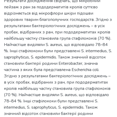
Результати дослідження свідчать, що мікробний
пейзаж з ран за пододерматитів кролів суттєво
відрізняється від мікрофлори шкіри підошви
здорових тварин благополучних господарств. Згідно з
результатами бактеріологічних досліджень – в усіх
пробах, відібраних з ран, при пододерматитах кролів
найбільшу частку становила група стафілококів (70 %).
Найчастіше виділяли S. аureus, що відповідало 78–84
%. Інші стафілококи були представлені S. intermedius, S.
saprophyticus, S. epidermidis. Також значний відсоток
становили бактерії родини Enterobacter, значна
частина з яких була представлена Escherichia coli.
Згідно з результатами бактеріологічних досліджень –
в усіх пробах, відібраних з ран, при пододерматитах
кролів найбільшу частку становила група стафілококів
(70 %). Найчастіше виділяли S. аureus, що відповідало
78–84 %. Інші стафілококи були представлені S.
intermedius, S. saprophyticus, S. epidermidis. Також
значний відсоток становили бактерії родини