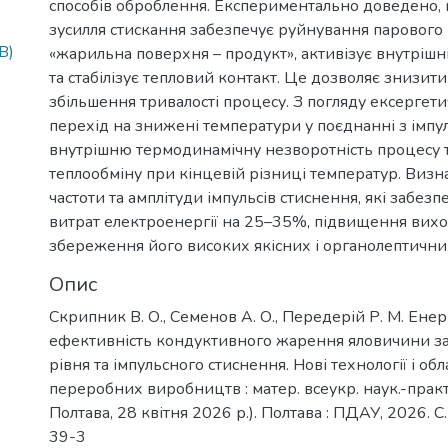
способів оброблення. Експериментально доведено, 
зусилля стискання забезпечує руйнування парового
B)
«жарильна поверхня – продукт», активізує внутріш
та стабілізує тепловий контакт. Це дозволяє знизит
збільшення тривалості процесу. З погляду ексергети
перехід на знижені температури у поєднанні з імпу
внутрішню термодинамічну незворотність процесу та
теплообміну при кінцевій різниці температур. Виз
частоти та амплітуди імпульсів стиснення, які забе
витрат електроенергії на 25–35%, підвищення вихо
збереження його високих якісних і органолептични
Опис
Скрипник В. О., Семенов А. О., Передерій Р. М. Ене
ефективність кондуктивного жарення яловичини з
рівня та імпульсного стиснення. Нові технології і о
переробних виробництв : матер. всеукр. наук.-практ.
Полтава, 28 квітня 2026 р.). Полтава : ПДАУ, 2026. 
39-3