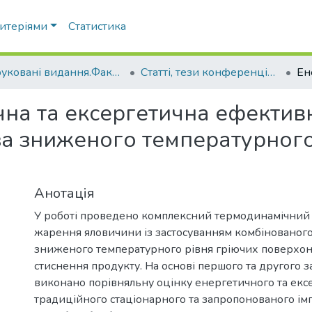
ритеріями
Статистика
Друковані видання.Факультет інженерно-технологічний
Статті, тези конференцій. Факультет інженерно-технологічний
на та ексергетична ефектив
а зниженого температурного 
Анотація
У роботі проведено комплексний термодинамічний 
жарення яловичини із застосуванням комбіновано
зниженого температурного рівня гріючих поверхонь
стиснення продукту. На основі першого та другого 
виконано порівняльну оцінку енергетичного та ек
традиційного стаціонарного та запропонованого ім