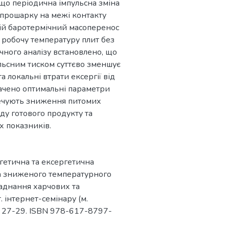
що періодична імпульсна зміна
 прошарку на межі контакту
ній баротермічний масоперенос
и робочу температуру плит без
чного аналізу встановлено, що
льсним тиском суттєво зменшує
 локальні втрати ексергії від
начено оптимальні параметри
зпечують зниження питомих
ду готового продукту та
х показників.
ргетична та ексергетична
а зниженого температурного
бладнання харчових та
 інтернет-семінару (м.
C. 27-29. ISBN 978-617-8797-