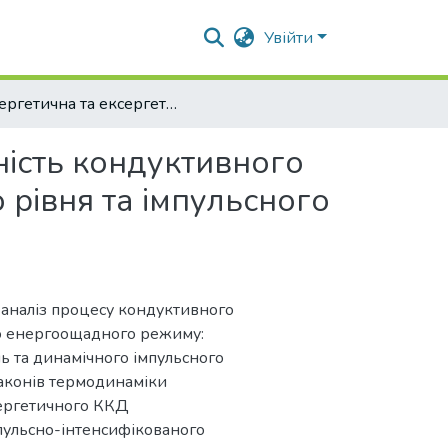
Увійти
Енергетична та ексергетична ефективність кондуктивного жарення яловичини за зниженого температурного рівня та імпульсного стиснення
ність кондуктивного
рівня та імпульсного
аналіз процесу кондуктивного
го енергоощадного режиму:
 та динамічного імпульсного
законів термодинаміки
сергетичного ККД
пульсно-інтенсифікованого