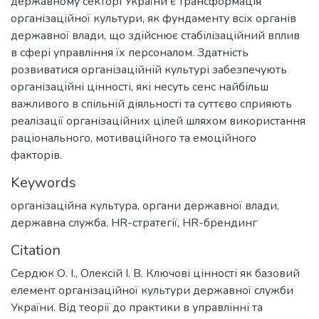
державному секторі України є трансформація
організаційної культури, як фундаменту всіх органів
державної влади, що здійснює стабілізаційний вплив
в сфері управління їх персоналом. Здатність
розвиватися організаційній культурі забезпечують
організаційні цінності, які несуть сенс найбільш
важливого в спільній діяльності та суттєво сприяють
реалізації організаційних цілей шляхом використання
раціонального, мотиваційного та емоційного
факторів.
Keywords
організаційна культура
,
органи державної влади
,
державна служба
,
HR-стратегії
,
HR-брендинг
Citation
Сердюк О. І., Олексій І. В. Ключові цінності як базовий
елемент організаційної культури державної служби
України. Від теорії до практики в управлінні та