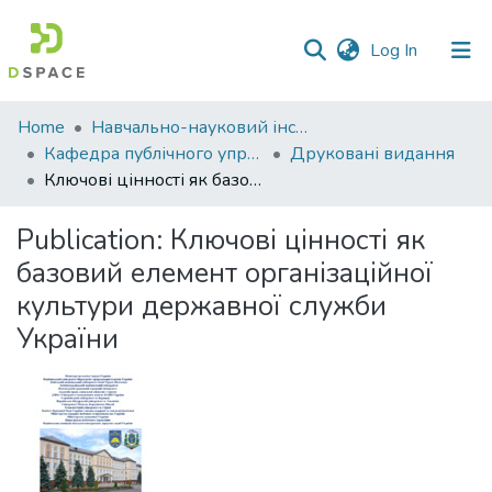
(current)
Log In
Communities
Home
Навчально-науковий інститут економіки, управління, права та інформаційних технологій
&
Кафедра публічного управління та адміністрування
Друковані видання
Collections
Ключові цінності як базовий елемент організаційної культури державної служби України
All of DSpace
Publication:
Ключові цінності як
базовий елемент організаційної
Statistics
культури державної служби
України