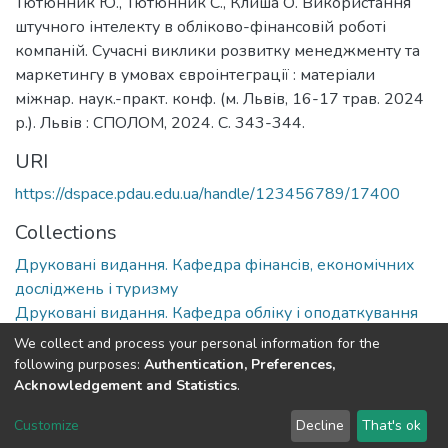
Тютюнник Ю., Тютюнник С., Клиша О. Використання
штучного інтелекту в обліково-фінансовій роботі
компаній. Сучасні виклики розвитку менеджменту та
маркетингу в умовах євроінтеграції : матеріали
міжнар. наук.-практ. конф. (м. Львів, 16-17 трав. 2024
р.). Львів : СПОЛОМ, 2024. С. 343-344.
URI
https://dspace.pdau.edu.ua/handle/123456789/17400
Collections
Друковані видання. Кафедра фінансів, економічних
досліджень і туризму
Друковані видання. Кафедра обліку і оподаткування
We collect and process your personal information for the
Full item page
following purposes:
Authentication, Preferences,
Acknowledgement and Statistics
.
DSpace software
copyright © 2002-2026
LYRASIS
Customize
Decline
That's ok
Cookie settings
Send Feedback