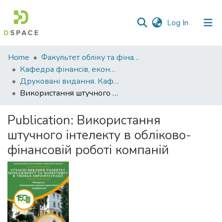
(current)
Log In
Communities
Home
Факультет обліку та фінансів
&
Кафедра фінансів, економічних досліджень і туризму
Collections
Друковані видання. Кафедра фінансів, економічних досліджень і туризму
Використання штучного інтелекту в обліково-фінансовій роботі компаній
All of DSpace
Publication:
Використання
Statistics
штучного інтелекту в обліково-
фінансовій роботі компаній