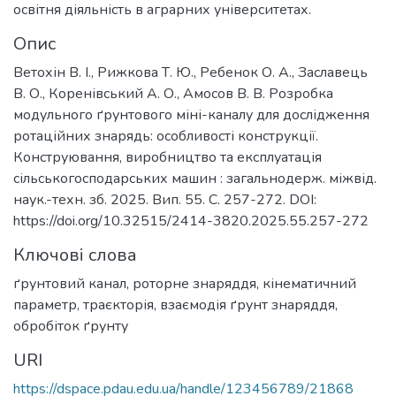
освітня діяльність в аграрних університетах.
Опис
Ветохін В. І., Рижкова Т. Ю., Ребенок О. А., Заславець
В. О., Коренівський А. О., Амосов В. В. Розробка
модульного ґрунтового міні-каналу для дослідження
ротаційних знарядь: особливості конструкції.
Конструювання, виробництво та експлуатація
сільськогосподарських машин : загальнодерж. міжвід.
наук.-техн. зб. 2025. Вип. 55. С. 257-272. DOI:
https://doi.org/10.32515/2414-3820.2025.55.257-272
Ключові слова
ґрунтовий канал
,
роторне знаряддя
,
кінематичний
параметр
,
траєкторія
,
взаємодія ґрунт знаряддя
,
обробіток ґрунту
URI
https://dspace.pdau.edu.ua/handle/123456789/21868