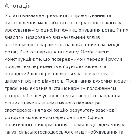
Анотація
У статті викладені результати проєктування та
виготовлення малогабаритного ґрунтового каналу з
урахуванням специфіки функціонування ротаційних
знарядь. Враховано визначальний вплив
кінематичного параметра на показники взаємодії
ротаційного знаряддя та ґрунту. Особливістю
конструкції є те, що посередником передачі руху в
процесі експериментів є ґрунтова кювета, а
привідний пас переставляється у зачеплення зі
шківами різних діаметрів. Поєднання рухомих кювет і
графічних екранів зі стаціонарним положенням
ротора забезпечує простоту та наочність завдання
різних значень кінематичного параметра,
спостереження та фіксацію результату взаємодії
ротора з модельним середовищем. Сфера
практичного використання – наукові дослідження у
галузі сільськогосподарського машинобудування та