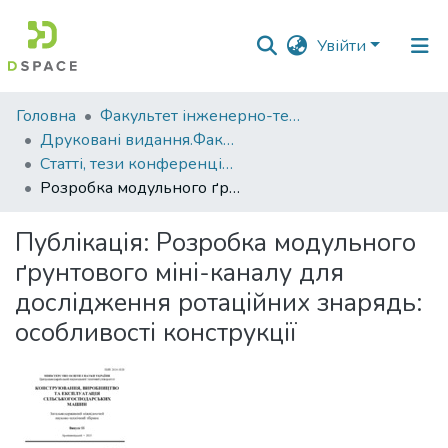
Увійти
Фонди
Головна
Факультет інженерно-технологічний
та
Друковані видання.Факультет інженерно-технологічний
зібрання
Статті, тези конференцій. Факультет інженерно-технологічний
Розробка модульного ґрунтового міні-каналу для дослідження ротаційних знарядь: особливості конструкції
Пошук за критеріями
Публікація:
Розробка модульного
Статистика
ґрунтового міні-каналу для
дослідження ротаційних знарядь:
особливості конструкції