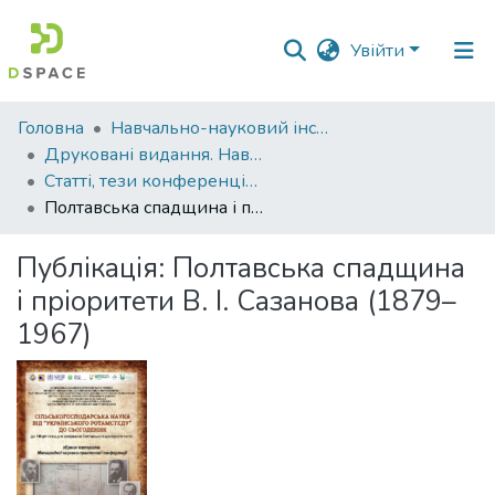
Увійти
Фонди
Головна
Навчально-науковий інститут агротехнологій, селекції та екології
та
Друковані видання. Навчально-науковий інститут агротехнологій, селекції та екології
зібрання
Статті, тези конференцій. Навчально-науковий інститут агротехнологій, селекції та екології
Полтавська спадщина і пріоритети В. І. Сазанова (1879–1967)
Пошук за критеріями
Публікація:
Полтавська спадщина
Статистика
і пріоритети В. І. Сазанова (1879–
1967)