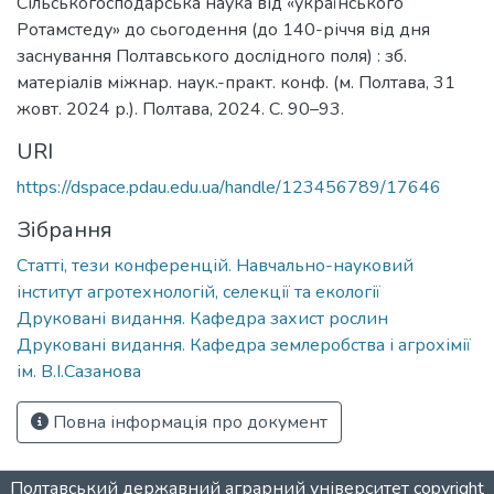
Сільськогосподарська наука від «українського
Ротамстеду» до сьогодення (до 140-річчя від дня
заснування Полтавського дослідного поля) : зб.
матеріалів міжнар. наук.-практ. конф. (м. Полтава, 31
жовт. 2024 р.). Полтава, 2024. С. 90–93.
URI
https://dspace.pdau.edu.ua/handle/123456789/17646
Зібрання
Статті, тези конференцій. Навчально-науковий
інститут агротехнологій, селекції та екології
Друковані видання. Кафедра захист рослин
Друковані видання. Кафедра землеробства і агрохімії
ім. В.І.Сазанова
Повна інформація про документ
Полтавський державний аграрний університет
copyright