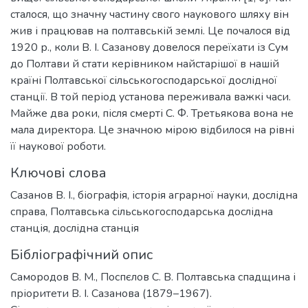
сталося, що значну частину свого наукового шляху він
жив і працював на полтавській землі. Це почалося від
1920 р., коли В. І. Сазанову довелося переїхати із Сум
до Полтави й стати керівником найстарішої в нашій
країні Полтавської сільськогосподарської дослідної
станції. В той період установа переживала важкі часи.
Майже два роки, після смерті С. Ф. Третьякова вона не
мала директора. Це значною мірою відбилося на рівні
її наукової роботи.
Ключові слова
Сазанов В. І.
,
біографія
,
історія аграрної науки
,
дослідна
справа
,
Полтавська сільськогосподарська дослідна
станція
,
дослідна станція
Бібліографічний опис
Самородов В. М., Поспєлов С. В. Полтавська спадщина і
пріоритети В. І. Сазанова (1879–1967).