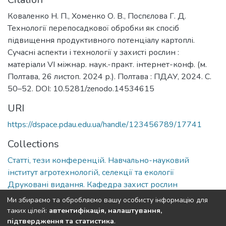
Коваленко Н. П., Хоменко О. В., Поспєлова Г. Д.
Технології перепосадкової обробки як спосіб
підвищення продуктивного потенціалу картоплі.
Сучасні аспекти і технології у захисті рослин :
матеріали VI міжнар. наук.-практ. інтернет-конф. (м.
Полтава, 26 листоп. 2024 р.). Полтава : ПДАУ, 2024. С.
50–52. DOI: 10.5281/zenodo.14534615
URI
https://dspace.pdau.edu.ua/handle/123456789/17741
Collections
Статті, тези конференцій. Навчально-науковий
інститут агротехнологій, селекції та екології
Друковані видання. Кафедра захист рослин
Ми збираємо та обробляємо вашу особисту інформацію для
Full item page
таких цілей:
автентифікація, налаштування,
підтвердження та статистика
.