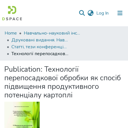
(current)
Log In
Communities
Home
Навчально-науковий інститут агротехнологій, селекції та екології
&
Друковані видання. Навчально-науковий інститут агротехнологій, селекції та екології
Collections
Статті, тези конференцій. Навчально-науковий інститут агротехнологій, селекції та екології
Технології перепосадкової обробки як спосіб підвищення продуктивного потенціалу картоплі
All of DSpace
Publication:
Технології
Statistics
перепосадкової обробки як спосіб
підвищення продуктивного
потенціалу картоплі