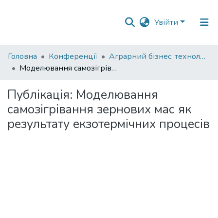
Увійти
Фонди
Головна
Конференції
Аграрний бізнес: технології вирощування, зберігання, переробки зернових і олійних культур
та
Моделювання самозігрівання зернових мас як результату екзотермічних процесів
зібрання
Публікація:
Моделювання
Пошук за критеріями
самозігрівання зернових мас як
результату екзотермічних процесів
Статистика