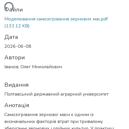
ься...
Файли
Моделювання самозігрівання зернових мас.pdf
(133.12 KB)
Дата
2026-06-08
Автори
Іванов, Олег Миколайович
Видання
Полтавський державний аграрний університет
Анотація
Самозігрівання зернової маси є одним із
визначальних факторів втрат при тривалому
зберіганні зернових і олійних культур. У практиці