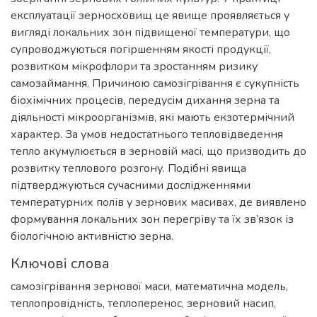
експлуатації зерносховищ це явище проявляється у
вигляді локальних зон підвищеної температури, що
супроводжуються погіршенням якості продукції,
розвитком мікрофлори та зростанням ризику
самозаймання. Причиною самозігрівання є сукупність
біохімічних процесів, передусім дихання зерна та
діяльності мікроорганізмів, які мають екзотермічний
характер. За умов недостатнього тепловідведення
тепло акумулюється в зерновій масі, що призводить до
розвитку теплового розгону. Подібні явища
підтверджуються сучасними дослідженнями
температурних полів у зернових масивах, де виявлено
формування локальних зон перегріву та їх зв’язок із
біологічною активністю зерна.
Ключові слова
самозігрівання зернової маси
,
математична модель
,
теплопровідність
,
теплоперенос
,
зерновий насип
,