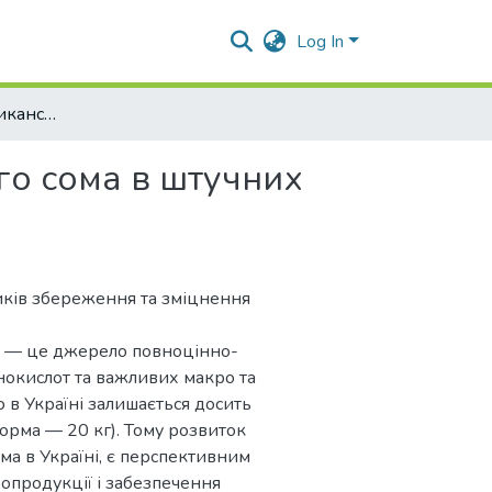
Log In
Вирощування африканського кларієвого сома в штучних садках фермерського господарства
о сома в штучних
иків збереження та зміцнення
ба — це джерело повноцінно-
інокислот та важливих макро та
в Україні залишається досить
орма — 20 кг). Тому розвиток
ма в Україні, є перспективним
опродукції і забезпечення