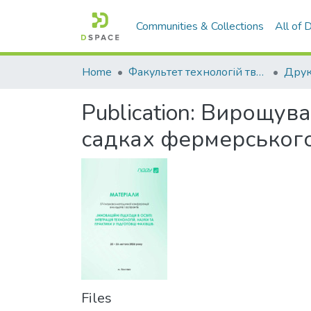
Communities & Collections
All of
Home
Факультет технологій тваринництва та продовольства
Друк
Publication:
Вирощуван
садках фермерського
Files