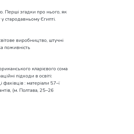
 Перші згадки про нього, як
 у стародавньому Єгипті.
світове виробництво
,
штучні
ка поживність
фриканського кларієвого сома
ційні підходи в освіті:
і фахівців : матеріали 57–ї
нтів, (м. Полтава, 25–26