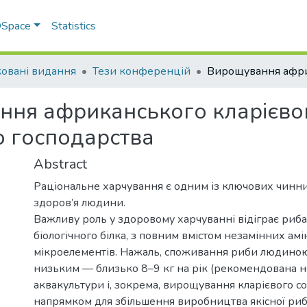
 DSpace
Statistics
овані видання
Тези конференцій
ня африканського кларієвог
 господарства
Abstract
Раціональне харчування є одним із ключових чинн
здоров’я людини.
Важливу роль у здоровому харчуванні відіграє ри
біологічного білка, з повним вмістом незамінних ам
мікроелементів. Нажаль, споживання риби людиною 
низьким — близько 8–9 кг на рік (рекомендована н
аквакультури і, зокрема, вирощування кларієвого со
напрямком для збільшення виробництва якісної риб