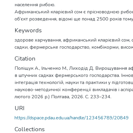
населення рибою.
Африканський кларієвий сом є прісноводною рибою.
об’єкт розведення, відомі ще понад 2500 років тому
Keywords
здорове харчування
,
африканський кларієвий сом
,
садки
,
фермерське господарство
,
комбікорми
,
висо
Citation
Поліщук А., Ільченко М., Лиходід Д. Вирощування а
в штучних садках фермерського господарства. Іннова
інтеграція технологій, науки та практики у підготовц
науково-методичної конференції викладачів і аспіра
лютого 2026 р.) Полтава, 2026. С. 233–234.
URI
https://dspace.pdau.edu.ua/handle/123456789/20849
Collections