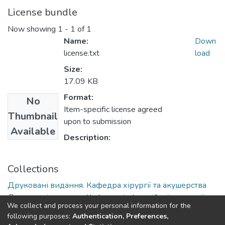
License bundle
Now showing
1 - 1 of 1
Name:
Down
license.txt
load
Size:
17.09 KB
Format:
No
Item-specific license agreed
Thumbnail
upon to submission
Available
Description:
Collections
Друковані видання. Кафедра хірургії та акушерства
Друковані видання. Кафедра інфекційної патології,
We collect and process your personal information for the
гігієни, санітарії та біобезпеки
following purposes:
Authentication, Preferences,