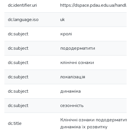
dc.identifier.uri
https://dspace.pdau.edu.ua/han
dc.language.iso
uk
dc.subject
кролі
dc.subject
пододерматити
dc.subject
клінічні ознаки
dc.subject
локалізація
dc.subject
динаміка
dc.subject
сезонність
Клінічні ознаки пододерматитів
dc.title
динаміка їх розвитку