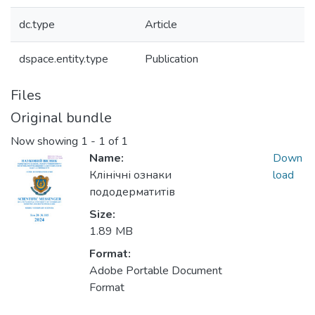
dc.type
Article
dspace.entity.type
Publication
Files
Original bundle
Now showing
1 - 1 of 1
Name:
Down
Клінічні ознаки
load
пододерматитів
Size:
1.89 MB
Format:
Adobe Portable Document
Format