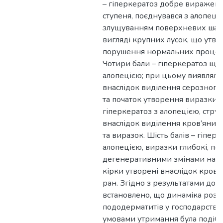
– гіперкератоз добре виражен
ступеня, поєднувався з алопеці
злущуванням поверхневих шарі
вигляді крупних лусок, що утво
порушення нормальних процесів
Чотири бали – гіперкератоз що
алопецією; при цьому виявляли 
внаслідок виділення серозного 
та початок утворення виразки. П
гіперкератоз з алопецією, стру
внаслідок виділення кров’янист
та виразок. Шість балів – гіперк
алопецією, виразки глибокі, по
дегенеративними змінами навк
кірки утворені внаслідок кров’
ран. Згідно з результатами дос
встановлено, що динаміка розв
пододерматитів у господарства
умовами утримання була подібн