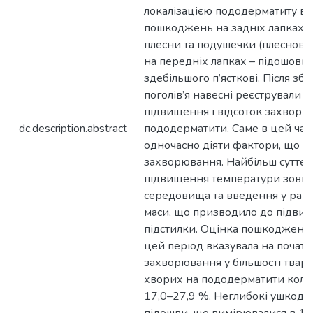
локалізацією пододерматиту в
пошкоджень на задніх лапках – 
плесни та подушечки (плеснові, 
на передніх лапках – підошовні
здебільшого п’ясткові. Після збі
поголів’я навесні реєстрували 
підвищення і відсоток захворю
dc.description.abstract
пододерматити. Саме в цей час
одночасно діяти фактори, що с
захворювання. Найбільш суттєві
підвищення температури зовн
середовища та введення у раціо
маси, що призводило до підвищ
підстилки. Оцінка пошкоджень 
цей період вказувала на початко
захворювання у більшості твари
хворих на пододерматити колив
17,0–27,9 %. Неглибокі ушкод