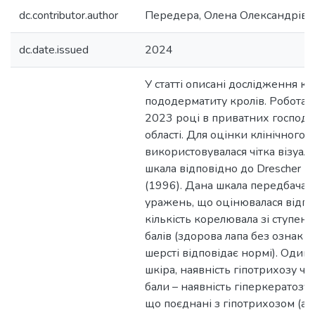
dc.contributor.author
Передера, Олена Олександрівн
dc.date.issued
2024
У статті описані дослідження кл
пододерматиту кролів. Робота 
2023 році в приватних господа
області. Для оцінки клінічного с
використовувалася чітка візуал
шкала відповідно до Drescher і 
(1996). Дана шкала передбачала
уражень, що оцінювалася відпо
кількість корелювала зі ступен
балів (здорова лапа без ознак у
шерсті відповідає нормі). Один 
шкіра, наявність гіпотрихозу чи
бали – наявність гіперкератозу 
що поєднані з гіпотрихозом (ал