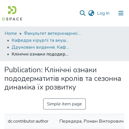
(current)
Log In
Communities
Home
Факультет ветеринарної медицини
&
Кафедра хірургії та акушерства
Collections
Друковані видання. Кафедра хірургії та акушерства
Клінічні ознаки пододерматитів кролів та сезонна динаміка їх розвитку
All of DSpace
Publication:
Клінічні ознаки
Statistics
пододерматитів кролів та сезонна
динаміка їх розвитку
Simple item page
dc.contributor.author
Передера, Роман Вікторович