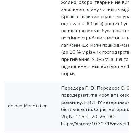
жодної хворої тварини не вияв
загального стану чи інших відх
кролів із важким ступенем ура
оцінку в 4–6 балів) апетит був 
вживання кормів була помітна 
постійно стрибали з місця на мі
лапками, що мали пошкодження
(до 10 % у різних господарств
пригнічення. У 3–5 % з цієї гр
підвищення температури на 1–
норму
Передера Р. В., Передера О. О. 
пододерматитів кролів та сезон
розвитку. НВ ЛНУ ветеринарно
dc.identifier.citation
біотехнологій. Серія: Ветеринар
26, № 115. С. 20-26. DOI:
https://doi.org/10.32718/nvlvet1