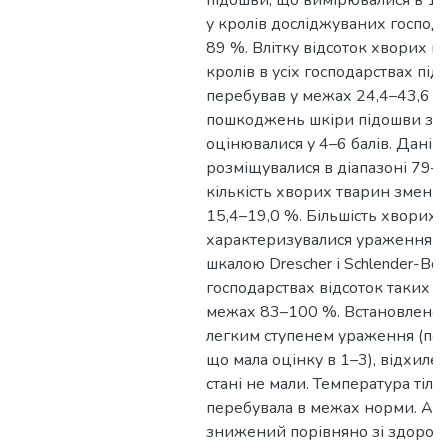
підошви, що вимірювалися в 1–
у кролів досліджуваних господ
89 %. Влітку відсоток хворих 
кролів в усіх господарствах під
перебував у межах 24,4–43,6 %.
пошкоджень шкіри підошви зад
оцінювалися у 4–6 балів. Дані 
розміщувалися в діапазоні 79–
кількість хворих тварин зменшу
15,4–19,0 %. Більшість хворих
характеризувалися ураженнями 
шкалою Drescher і Schlender-Böb
господарствах відсоток таких т
межах 83–100 %. Встановлено,
легким ступенем ураження (п
що мала оцінку в 1–3), відхилен
стані не мали. Температура тіла
перебувала в межах норми. Апе
знижений порівняно зі здоров