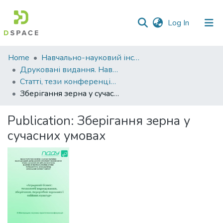
(current)
Log In
Communities
Home
Навчально-науковий інститут агротехнологій, селекції та екології
&
Друковані видання. Навчально-науковий інститут агротехнологій, селекції та екології
Collections
Статті, тези конференцій. Навчально-науковий інститут агротехнологій, селекції та екології
Зберігання зерна у сучасних умовах
All of DSpace
Publication:
Зберігання зерна у
Statistics
сучасних умовах