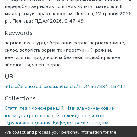
переробки зернових і олійних культу : матеріали ІІ
міжнар. наук.-практ. конф. (м. Полтава, 12 травня 2026
р.). Полтава : ПДАУ 2026. С. 47-49.
Keywords
зернові культури
,
зберігання зерна
,
зерносховище
,
силос
,
вологість зерна
,
температурний режим
,
вентиляція
,
продовольча безпека
,
післязбиральне
зберігання
,
якість зерна
URI
https://dspace.pdau.edu.ua/handle/123456789/21578
Collections
Статті, тези конференцій. Навчально-науковий
інститут агротехнологій, селекції та екології
Друковані видання. Кафедра рослинництва
We collect and process your personal information for the