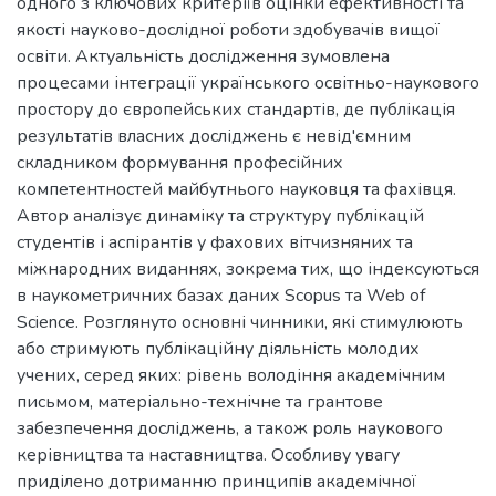
одного з ключових критеріїв оцінки ефективності та
якості науково-дослідної роботи здобувачів вищої
освіти. Актуальність дослідження зумовлена
процесами інтеграції українського освітньо-наукового
простору до європейських стандартів, де публікація
результатів власних досліджень є невід'ємним
складником формування професійних
компетентностей майбутнього науковця та фахівця.
Автор аналізує динаміку та структуру публікацій
студентів і аспірантів у фахових вітчизняних та
міжнародних виданнях, зокрема тих, що індексуються
в наукометричних базах даних Scopus та Web of
Science. Розглянуто основні чинники, які стимулюють
або стримують публікаційну діяльність молодих
учених, серед яких: рівень володіння академічним
письмом, матеріально-технічне та грантове
забезпечення досліджень, а також роль наукового
керівництва та наставництва. Особливу увагу
приділено дотриманню принципів академічної