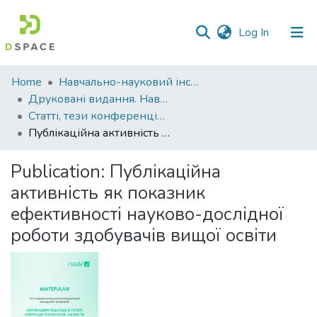
(current)
Log In
Communities
Home
Навчально-науковий інститут агротехнологій, селекції та екології
&
Друковані видання. Навчально-науковий інститут агротехнологій, селекції та екології
Collections
Статті, тези конференцій. Навчально-науковий інститут агротехнологій, селекції та екології
Публікаційна активність як показник ефективності науково-дослідної роботи здобувачів вищої освіти
All of DSpace
Publication:
Публікаційна
Statistics
активність як показник
ефективності науково-дослідної
роботи здобувачів вищої освіти