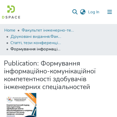
(current)
Log In
Communities
Home
Факультет інженерно-технологічний
&
Друковані видання.Факультет інженерно-технологічний
Collections
Статті, тези конференцій. Факультет інженерно-технологічний
Формування інформаційно-комунікаційної компетентності здобувачів інженерних спеціальностей
All of DSpace
Publication:
Формування
Statistics
інформаційно-комунікаційної
компетентності здобувачів
інженерних спеціальностей