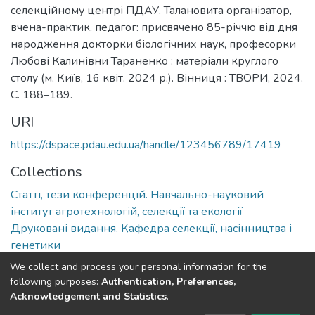
селекційному центрі ПДАУ. Талановита організатор,
вчена-практик, педагог: присвячено 85-річчю від дня
народження докторки біологічних наук, професорки
Любові Калинівни Тараненко : матеріали круглого
столу (м. Київ, 16 квіт. 2024 р.). Вінниця : ТВОРИ, 2024.
С. 188–189.
URI
https://dspace.pdau.edu.ua/handle/123456789/17419
Collections
Статті, тези конференцій. Навчально-науковий
інститут агротехнологій, селекції та екології
Друковані видання. Кафедра селекції, насінництва і
генетики
We collect and process your personal information for the
Full item page
following purposes:
Authentication, Preferences,
Acknowledgement and Statistics
.