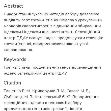
Abstract
Використання сучасних методів добору дозволило
виділити сорт гречки їстівної Медова з урахуванням
маркерів скоростиглості з підвищеним збиральним
індексом і індексом щільності китиці. Селекційний
центр ПДАУ планує і надалі продовжувати селекцію
гречки їстівної, використовуючи вже існуючі
напрацювання.
Keywords
Гречка їстівна
,
продуктивний генотип
,
селекційний
індекс
,
селекційний центр ПДАУ
Citation
Тищенко В. М., Криворучко Л. М., Сакало М. В.,
Дубенець М. В., Котелевський Є. Ю. Використання
селекційних індексів в технології добору
продуктивних генотипів гречки їстівної в