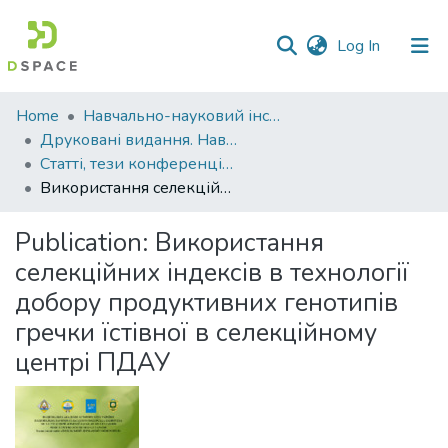
(current)
Log In
Communities
Home
Навчально-науковий інститут агротехнологій, селекції та екології
&
Друковані видання. Навчально-науковий інститут агротехнологій, селекції та екології
Collections
Статті, тези конференцій. Навчально-науковий інститут агротехнологій, селекції та екології
Використання селекційних індексів в технології добору продуктивних генотипів гречки їстівної в селекційному центрі ПДАУ
All of DSpace
Publication:
Використання
Statistics
селекційних індексів в технології
добору продуктивних генотипів
гречки їстівної в селекційному
центрі ПДАУ