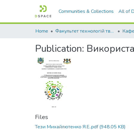
Communities & Collections
All of
Home
Факультет технологій тваринництва та продовольства
Publication:
Використа
Files
Тези Михайлютенко Я.Е..pdf
(948.05 KB)