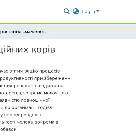
Log In
Використання смаженої сої в раціонах дійних корів
дійних корів
ачає оптимізацію процесів
продуктивності при збереженні
поживних речовин на одиницю
скотарства, зокрема молочного
наявністю повноцінної
до організації годівлі.
 у період роздою є
лькості молока, зокрема в
обавок.