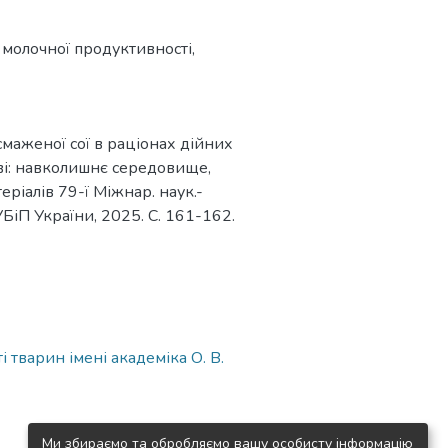
молочної продуктивності
,
маженої сої в раціонах дійних
тві: навколишнє середовище,
еріалів 79-ї Міжнар. наук.-
НУБіП України, 2025. С. 161-162.
 тварин імені академіка О. В.
Ми збираємо та обробляємо вашу особисту інформацію