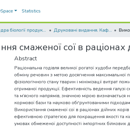
 DSpace
Statistics
Кафедра біології продуктивності тварин ім. академіка О.В. Квасницького
Друковані видання. Кафедра біології продуктивності тварин імені академіка О. В. Квасницького
ння смаженої сої в раціонах 
Abstract
Раціональна годівля великої рогатої худоби передб
обміну речовин з метою досягнення максимальної 
фізіологічного стану тварин і мінімізації витрат 
отриманої продукції. Ефективність ведення галузі 
та м’ясного напрямів, значною мірою визначається 
кормової бази та науково обґрунтованими підходами 
Використання смаженої сої в раціонах дійних корів
ефективною стратегією для покращення якості та кі
умовах обмеженої доступності імпортних білкових д