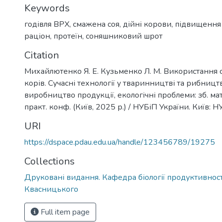
Keywords
годівля ВРХ
,
смажена соя
,
дійні корови
,
підвищення 
раціон
,
протеїн
,
соняшниковий шрот
Citation
Михайлютенко Я. Е. Кузьменко Л. М. Використання с
корів. Сучасні технології у тваринництві та рибниц
виробництво продукції, екологічні проблеми: зб. мат
практ. конф. (Київ, 2025 р.) / НУБіП України. Київ: 
URI
https://dspace.pdau.edu.ua/handle/123456789/19275
Collections
Друковані видання. Кафедра біології продуктивності
Квасницького
Full item page