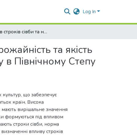
Log In
Вплив строків сівби та норм висіву на врожайність та якість зерна озимої м’якої пшениці в умовах зміни клімату в Північному Степу України
рожайність та якість
у в Північному Степу
 культур, що забезпечує
атьох країн. Висока
ри мають вирішальне значення
ики формуються під впливом
ають строки сівби, норма
у визначенні впливу строків