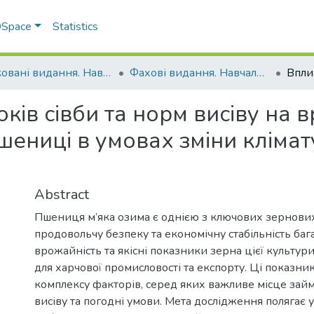
 DSpace
Statistics
Друковані видання. Навчально-науковий інститут агротехнологій, селекції та екології
Фахові видання. Навчально-науковий інститут агротехнологій, селекції та екології
ків сівби та норм висіву на в
пшениці в умовах зміни клімат
Abstract
Пшениця м’яка озима є однією з ключових зернових
продовольчу безпеку та економічну стабільність баг
врожайність та якісні показники зерна цієї культу
для харчової промисловості та експорту. Ці показн
комплексу факторів, серед яких важливе місце займ
висіву та погодні умови. Мета дослідження полягає 