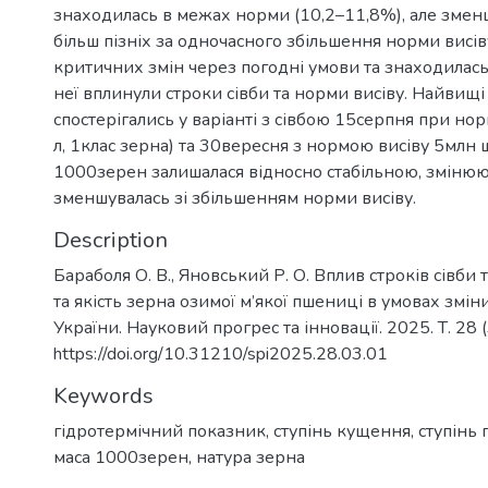
знаходилась в межах норми (10,2–11,8%), але зменш
більш пізніх за одночасного збільшення норми висів
критичних змін через погодні умови та знаходилась
неї вплинули строки сівби та норми висіву. Найвищ
спостерігались у варіанті з сівбою 15серпня при норм
л, 1клас зерна) та 30вересня з нормою висіву 5млн ш
1000зерен залишалася відносно стабільною, змінююч
зменшувалась зі збільшенням норми висіву.
Description
Бараболя О. В., Яновський Р. О. Вплив строків сівби
та якість зерна озимої м’якої пшениці в умовах змін
України. Науковий прогрес та інновації. 2025. Т. 28 (3
https://doi.org/10.31210/spi2025.28.03.01
Keywords
гідротермічний показник
,
ступінь кущення
,
ступінь
маса 1000зерен
,
натура зерна