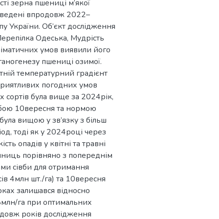
сті зерна пшениці м’якої
роведені впродовж 2022–
пу України. Об’єкт дослідження
 Перепілка Одеська, Мудрість
ліматичних умов виявили його
ганогенезу пшениці озимої.
тній температурний градієнт
приятливих погодних умов
 сортів була вище за 2024рік,
івбою 10вересня та нормою
була вищою у зв’язку з більш
д, тоді як у 2024році через
сть опадів у квітні та травні
иниць порівняно з попереднім
ми сівби для отримання
ів 4млн шт./га) та 10вересня
роках залишався відносно
8млн/га при оптимальних
родовж років дослідження