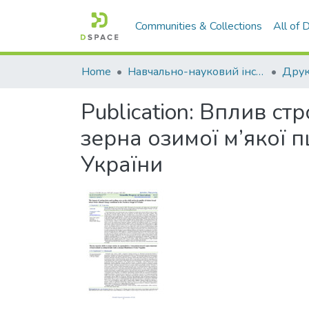
Communities & Collections
All of
Home
Навчально-науковий інститут агротехнологій, селекції та екології
Publication:
Вплив стро
зерна озимої м’якої 
України