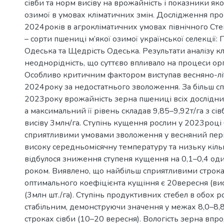
сівби та норм висіву на врожайність і показники яко
озимої в умовах кліматичних змін. Дослідження п
2024років в агрокліматичних умовах північного Сте
– сорти пшениці м’якої озимої української селекції:
Одеська та Щедрість Одеська. Результати аналізу к
неоднорідність, що суттєво впливало на процеси ор
Особливо критичним фактором виступав весняно-лі
2024року за недостатнього зволоження. За більш с
2023року врожайність зерна пшениці всіх дослідних
а максимальний її рівень складав 9,85–9,92т/га з с
висіву 3млн/га. Ступінь кущення рослин у 2023році 
сприятливими умовами зволоження у весняний періо
високу середньомісячну температуру та низьку кількі
відбулося зниження ступеня кущення на 0,1–0,4 од
роком. Виявлено, що найбільш сприятливими строка
оптимального коефіцієнта кущіння є 20вересня (вис
(3млн шт./га). Ступінь продуктивних стебел в обох 
стабільним, демонструючи значення у межах 8,0–8,
строках сівби (10–20 вересня). Вологість зерна вп