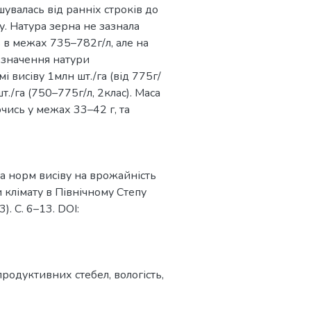
увалась від ранніх строків до
у. Натура зерна не зазнала
 в межах 735–782г/л, але на
і значення натури
і висіву 1млн шт./га (від 775г/
т./га (750–775г/л, 2клас). Маса
ись у межах 33–42 г, та
 та норм висіву на врожайність
и клімату в Північному Степу
). С. 6–13. DOI:
 продуктивних стебел
,
вологість
,