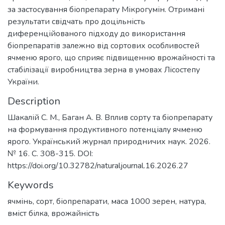
за застосування біопрепарату Мікрогумін. Отримані
результати свідчать про доцільність
диференційованого підходу до використання
біопрепаратів залежно від сортових особливостей
ячменю ярого, що сприяє підвищенню врожайності та
стабілізації виробництва зерна в умовах Лісостепу
України.
Description
Шакалій С. М., Баган А. В. Вплив сорту та біопрепарату
на формування продуктивного потенціалу ячменю
ярого. Український журнал природничих наук. 2026.
№ 16. С. 308-315. DOI:
https://doi.org/10.32782/naturaljournal.16.2026.27
Keywords
ячмінь
,
сорт
,
біопрепарати
,
маса 1000 зерен
,
натура
,
вміст білка
,
врожайність