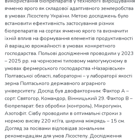
використання біопрепаратів у технології вирощування
ячменю ярого як складової адаптивного землеробства
в умовах Лісостепу України. Метою досліджень було
встановити ефективність застосування різних
біопрепаратів на сортах ячменю ярого та визначити
їхній вплив на формування елементів продуктивності
й варіацію врожайності в умовах конкретного
господарства. Польові дослідження проводили у 2023
– 2025 рр. на чорноземі типовому малогумусному в
умовах фермерського господарства «Назарівське»
Полтавської області, лабораторні – у лабораторії якості
зерна Полтаського державного аграрного
університету. Дослід був двофакторним: Фактор А –
сорт: Святогор, Командор, Вінницький 29. Фактор В –
біопрепарат: без обробки (контроль), Мікрогумін,
Азотофіт. Сівбу проводили в оптимальні строки з
нормою висіву 220 кг/га, ширина міжрядь – 15 см.
Догляд за посівами відповідав зональним
рекомендаціям для умов Лісостепу. Дослідження