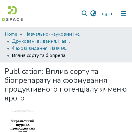
(current)
Log In
Communities
Home
Навчально-науковий інститут агротехнологій, селекції та екології
&
Друковані видання. Навчально-науковий інститут агротехнологій, селекції та екології
Collections
Фахові видання. Навчально-науковий інститут агротехнологій, селекції та екології
Вплив сорту та біопрепарату на формування продуктивного потенціалу ячменю ярого
All of DSpace
Publication:
Вплив сорту та
Statistics
біопрепарату на формування
продуктивного потенціалу ячменю
ярого