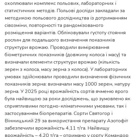
охоплювали комплекс польових, лабораторних і
статистичних методів. Польові досліди закладали за
методикою польового дослідництва із дотриманням
сівозміни, повторності та рандомізованого
розміщення варіантів. Обліковували густоту стояння
рослин для подальшого визначення показників
структури врожаю. Проводили вимірювання
біометричних показників (довжину колоса і масу) та
визначали елементи структури врожаю (кількість
зерен з колоса, масу зерна з колоса). У лабораторних
умовах здійснювали проводили визначення фізичних
показників зерна: визначали масу 1000 зерен, натуру
зерна. У 2025 році врожайність сортів ячменю ярого
була найвищою за роки досліджень, що зумовлено як
сприятливими погодно-кліматичними умовами, так і
застосуванням біопрепаратів. Сорти Святогор і
Вінницький 29 за використання препарату Азотофіт
забезпечили врожайність 4,11 т/га. Найвищу
врожайність – 4,20 т/га – отримано у сорту Командор