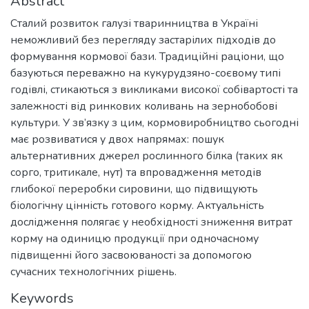
Abstract
Сталий розвиток галузі тваринництва в Україні
неможливий без перегляду застарілих підходів до
формування кормової бази. Традиційні раціони, що
базуються переважно на кукурудзяно-соєвому типі
годівлі, стикаються з викликами високої собівартості та
залежності від ринкових коливань на зернобобові
культури. У зв’язку з цим, кормовиробництво сьогодні
має розвиватися у двох напрямах: пошук
альтернативних джерел рослинного білка (таких як
сорго, тритикале, нут) та впровадження методів
глибокої переробки сировини, що підвищують
біологічну цінність готового корму. Актуальність
дослідження полягає у необхідності зниження витрат
корму на одиницю продукції при одночасному
підвищенні його засвоюваності за допомогою
сучасних технологічних рішень.
Keywords