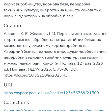
кормовиробництво
,
кормова база
,
переробка
технічних культур
,
енергетична цінність соковитих
кормів
,
гідротермічна обробка
,
білок
Citation
Азарова К. Р., Желізняк І. М. Перспективи застосування
гідротермічної обробки та нетрадиційних білкових
компонентів у сучасному кормовиробництві.
Аграрний бізнес: технології вирощування, зберігання,
переробки зернових і олійних культур : матеріали ІІ
міжнар. наук.-практ. конф. (м. Полтава, 12 трав. 2026
р.). Полтава : ПДАУ, 2026. С. 79-80. DOI:
https://doi.org/10.31210/ab2026.43
URI
https://dspace.pdau.edu.ua/handle/123456789/21509
Collections
Аграрний бізнес: технології вирощування, зберігання,