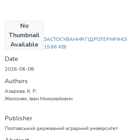
No
Files
Thumbnail
ПЕРСПЕКТИВИ ЗАСТОСУВАННЯ ГІДРОТЕРМІЧНОЇ
Available
ОБРОБКИ.pdf
(115.66 KB)
Date
2026-06-08
Authors
Азарова, К. Р.
Желізняк, Іван Миколайович
Publisher
Полтавський державний аграрний університет