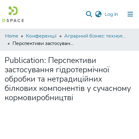
(current)
Log In
Communities
Home
Конференції
Аграрний бізнес: технології вирощування, зберігання, переробки зернових і олійних культур
&
Перспективи застосування гідротермічної обробки та нетрадиційних білкових компонентів у сучасному кормовиробництві
Collections
Publication:
Перспективи
All of DSpace
застосування гідротермічної
обробки та нетрадиційних
Statistics
білкових компонентів у сучасному
кормовиробництві