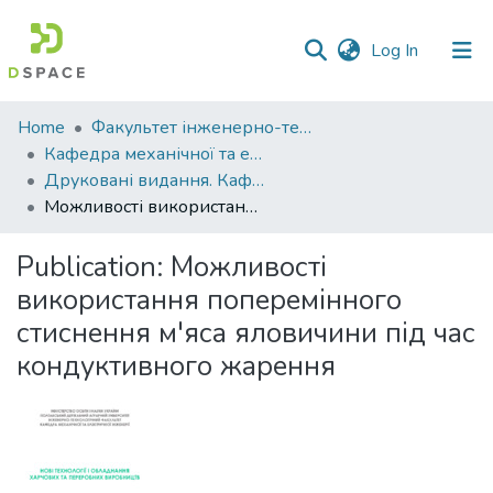
(current)
Log In
Communities
Home
Факультет інженерно-технологічний
&
Кафедра механічної та електричної інженерії
Collections
Друковані видання. Кафедра механічної та електричної інженерії
Можливості використання поперемінного стиснення м'яса яловичини під час кондуктивного жарення
All of DSpace
Publication:
Можливості
Statistics
використання поперемінного
стиснення м'яса яловичини під час
кондуктивного жарення