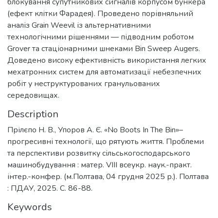
блокування супутникових сигналів корпусом бункера
(ефект клітки Фарадея). Проведено порівняльний
аналіз Grain Weevil із альтернативними
технологічними рішеннями — підводним роботом
Grover та стаціонарними шнеками Bin Sweep Augers.
Доведено високу ефективність використання легких
мехатронних систем для автоматизації небезпечних
робіт у неструктурованих гранульованих
середовищах.
Description
Прілєпо Н. В., Упоров А. Є. «No Boots In The Bin»–
прогресивні технології, що рятують життя. Проблеми
та перспективи розвитку сільськогосподарського
машинобудування : матер. VІІІ всеукр. наук.-практ.
інтер.-конфер. (м.Полтава, 04 грудня 2025 р.). Полтава
: ПДАУ, 2025. С. 86-88.
Keywords