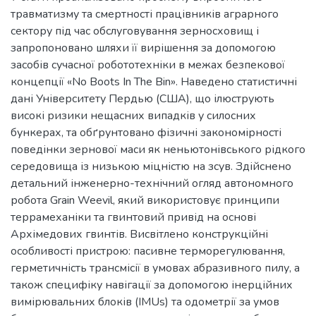
травматизму та смертності працівників аграрного
сектору під час обслуговування зерносховищ і
запропоновано шляхи її вирішення за допомогою
засобів сучасної робототехніки в межах безпекової
концепції «No Boots In The Bin». Наведено статистичні
дані Університету Пердью (США), що ілюструють
високі ризики нещасних випадків у силосних
бункерах, та обґрунтовано фізичні закономірності
поведінки зернової маси як неньютонівського рідкого
середовища із низькою міцністю на зсув. Здійснено
детальний інженерно-технічний огляд автономного
робота Grain Weevil, який використовує принципи
террамеханіки та гвинтовий привід на основі
Архімедових гвинтів. Висвітлено конструкційні
особливості пристрою: пасивне терморегулювання,
герметичність трансмісії в умовах абразивного пилу, а
також специфіку навігації за допомогою інерційних
вимірювальних блоків (IMUs) та одометрії за умов