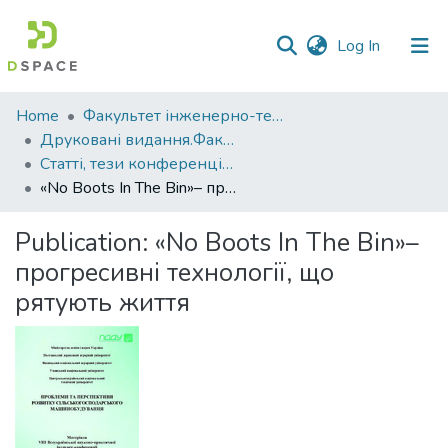
(current)
Log In
Communities
Home
Факультет інженерно-технологічний
&
Друковані видання.Факультет інженерно-технологічний
Collections
Статті, тези конференцій. Факультет інженерно-технологічний
«No Boots In The Bin»– прогресивні технології, що рятують життя
All of DSpace
Publication:
«No Boots In The Bin»–
Statistics
прогресивні технології, що
рятують життя