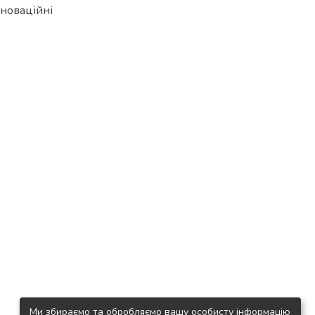
нноваційні
Ми збираємо та обробляємо вашу особисту інформацію