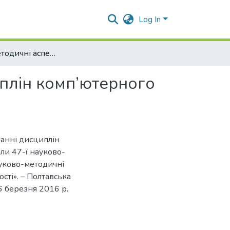
Log In
Науково-методичні аспекти при викладанні дисциплін комп’ютерного спрямування
плін комп’ютерного
данні дисциплін
али 47-ї науково-
ауково-методичні
сті». – Полтавська
6 березня 2016 р.