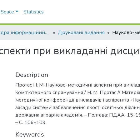
 DSpace
Statistics
Кафедра інформаційних систем та технологій
Друковані видання
спекти при викладанні дисци
Description
Протас Н. М. Науково-методичні аспекти при викла
комп’ютерного спрямування / Н. М. Протас // Матері
методичної конференції викладачів і аспірантів «Н
засади системи забезпечення якості освітньої діяльно
державна аграрна академія. – Полтава: ПДАА, 15-1
– С. 106–109.
Keywords