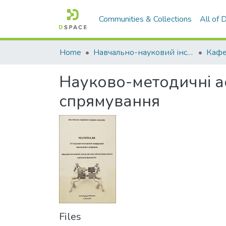
Communities & Collections
All of
Home
Навчально-науковий інститут економіки, управління, права та інформаційних технологій
Науково-методичні а
спрямування
Files