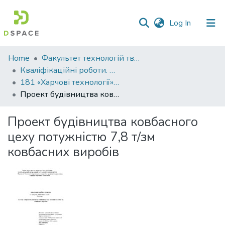
(current)
Log In
Communities
Home
Факультет технологій тваринництва та продовольства
&
Кваліфікаційні роботи. Факультет технологій тваринництва та продовольства
Collections
181 «Харчові технології» - Бакалаври 2023-2024
Проект будівництва ковбасного цеху потужністю 7,8 т/зм ковбасних виробів
All of DSpace
Проект будівництва ковбасного
Statistics
цеху потужністю 7,8 т/зм
ковбасних виробів