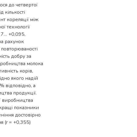
ося до четвертої
д кількості
нт кореляції між
ої технології
27… +0,095,
за рахунок
и повторюваності
ність добру за
иробництва молока
ивність корів,
ідно якого надій
7% відповідно, а
ицтва продукції.
ії виробництва
 кращі показники
еніння достовірно
 (r = +0,355)