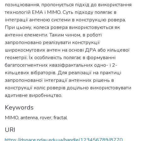
позиціювання, пропонується підхід до використання
технологій ЕМА і MIMO. Суть підходу полягає в
інтеграції антеною системи в конструкцію ровера.
При цьому, колеса ровера використовуються як
антенні елементи. Таким чином, в роботі
запропоновано реалізувати конструкції
широкосмугових антен на основі ДРА або кільцевої
геометрії. Їх особливість полягає в формуванні
багатосегментних квазіфрактальних одно- і 2-
кільцевих вібраторів. Для реалізації на практиці
запропонованої інтеграції антенних рішень в
конструкції коліс роверів доцільно використовувати
адитивне виробництво.
Keywords
MIMO
,
antenna
,
rover
,
fractal
URI
https://dspace.pdau.edu.ua/handle/123456789/8770