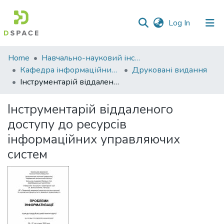
(current)
Log In
Communities
Home
Навчально-науковий інститут економіки, управління, права та інформаційних технологій
&
Кафедра інформаційних систем та технологій
Друковані видання
Collections
Інструментарій віддаленого доступу до ресурсів інформаційних управляючих систем
All of DSpace
Інструментарій віддаленого
доступу до ресурсів
Statistics
інформаційних управляючих
систем