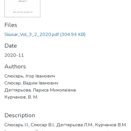
Files
Sliusar_Vol_3_2_2020.pdf
(304.94 KB)
Date
2020-11
Authors
Слюсарь, Ігор Іванович
Слюсар, Вадим Іванович
Дегтярьова, Лариса Миколаївна
Курчанов, В. М.
Description
Слюсарь І.І., Слюсар В.І., Дегтярьова Л.М., Курчанов В.М.