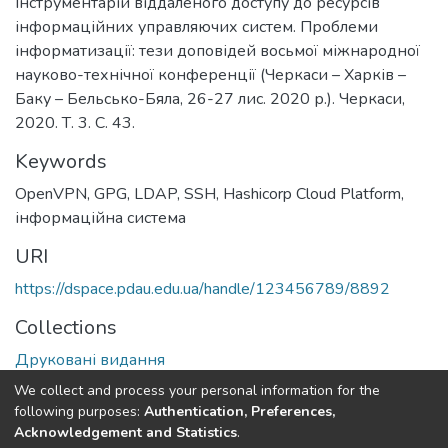
Інструментарій віддаленого доступу до ресурсів
інформаційних управляючих систем. Проблеми
інформатизації: тези доповідей восьмої міжнародної
науково-технічної конференції (Черкаси – Харків –
Баку – Бельсько-Бяла, 26-27 лис. 2020 р.). Черкаси,
2020. Т. 3. С. 43.
Keywords
OpenVPN
,
GPG
,
LDAP
,
SSH
,
Hashicorp Cloud Platform
,
інформаційна система
URI
https://dspace.pdau.edu.ua/handle/123456789/8892
Collections
Друковані видання
We collect and process your personal information for the
Full item page
following purposes:
Authentication, Preferences,
Acknowledgement and Statistics
.