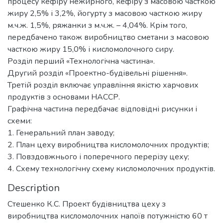
процесу кефіру нежирного, кефіру з масовою часткою
жиру 2,5% і 3,2%, йогурту з масовою часткою жиру
м.ч.ж. 1,5%, ряжанки з м.ч.ж. – 4,04%. Крім того,
передбачено також виробництво сметани з масовою
часткою жиру 15,0% і кисломолочного сиру.
Розділ перший «Технологічна частина».
Другий розділ «Проектно-будівельні рішення».
Третій розділ включає управління якістю харчових
продуктів з основами НАССР.
Графічна частина передбачає відповідні рисунки і
схеми:
1. Генеральний план заводу;
2. План цеху виробництва кисломолочних продуктів;
3. Повздовжнього і поперечного перерізу цеху;
4. Схему технологічну схему кисломолочних продуктів.
Description
Стешенко К.С. Проект будівництва цеху з
виробництва кисломолочних напоїв потужністю 60 т