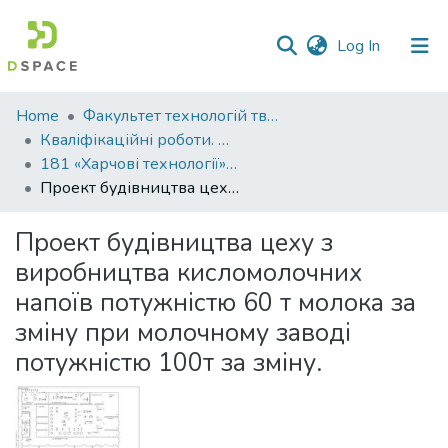
(current)
Log In
Communities
Home
Факультет технологій тваринництва та продовольства
&
Кваліфікаційні роботи. Факультет технологій тваринництва та продовольства
Collections
181 «Харчові технології» - Бакалаври 2023-2024
Проект будівництва цеху з виробництва кисломолочних напоїв потужністю 60 т молока за зміну при молочному заводі потужністю 100т за зміну.
All of DSpace
Проект будівництва цеху з
Statistics
виробництва кисломолочних
напоїв потужністю 60 т молока за
зміну при молочному заводі
потужністю 100т за зміну.