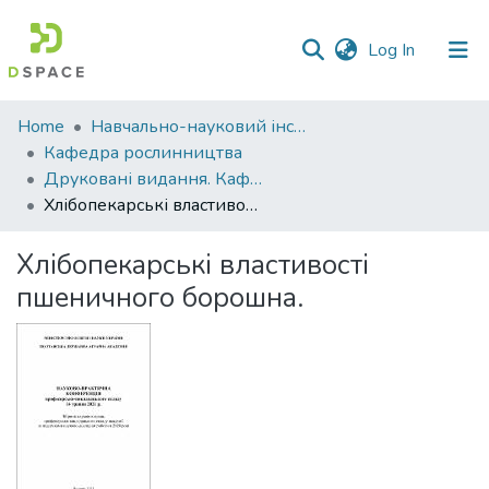
(current)
Log In
Communities
Home
Навчально-науковий інститут агротехнологій, селекції та екології
&
Кафедра рослинництва
Collections
Друковані видання. Кафедра рослинництва
Хлібопекарські властивості пшеничного борошна.
All of DSpace
Хлібопекарські властивості
Statistics
пшеничного борошна.