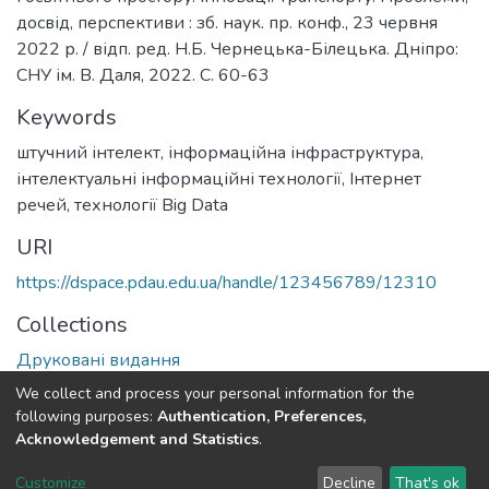
досвід, перспективи : зб. наук. пр. конф., 23 червня
2022 р. / відп. ред. Н.Б. Чернецька-Білецька. Дніпро:
СНУ ім. В. Даля, 2022. С. 60-63
Keywords
штучний інтелект
,
інформаційна інфраструктура
,
інтелектуальні інформаційні технології
,
Інтернет
речей
,
технології Big Data
URI
https://dspace.pdau.edu.ua/handle/123456789/12310
Collections
Друковані видання
We collect and process your personal information for the
Full item page
following purposes:
Authentication, Preferences,
Acknowledgement and Statistics
.
DSpace software
copyright © 2002-2026
LYRASIS
Customize
Decline
That's ok