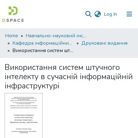
(current)
Log In
Communities
Home
Навчально-науковий інститут економіки, управління, права та інформаційних технологій
&
Кафедра інформаційних систем та технологій
Друковані видання
Collections
Використання систем штучного інтелекту в сучасній інформаційній інфраструктурі
All of DSpace
Використання систем штучного
інтелекту в сучасній інформаційній
Statistics
інфраструктурі