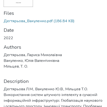
Files
Дегтярьова_Вакуленко.pdf
(186.84 KB)
Date
2022
Authors
Дегтярьова, Лариса Миколаївна
Вакуленко, Юлія Валентинівна
Мільцев, Т. О.
Description
Дегтярьова Л.М., Вакуленко Ю.В., Мільцев Т.О.
Використання систем штучного інтелекту в сучасній
інформаційній інфраструктурі. Глобалізація наукового
і освітнього простору. Інновації транспорту. Проблеми,