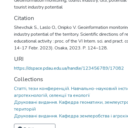
Geoinformation monitoring
,
tourist industry
,
GIS
,
potential 
tourist industry potential
Citation
Shevchuk S., Laslo O., Onipko V. Geoinformation monitoring
industry potential of the territory. Scientific directions of r
educational activity : proc. of the VI Intern. sci. and pract. 
14-17 Febr. 2023). Osaka, 2023. P. 124–128.
URI
https://dspace.pdau.edu.ua/handle/123456789/17082
Collections
Статті, тези конференцій. Навчально-науковий інст
агротехнологій, селекції та екології
Друковані видання. Кафедра геоматики, землеустр
територій
Друковані видання. Кафедра землеробства і агрохімії