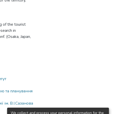
of the territory
,
 of the tourist
esearch in
conf. (Osaka, Japan,
итут
ою та планування
 ім. В.І.Сазанова
We collect and process your personal information for the