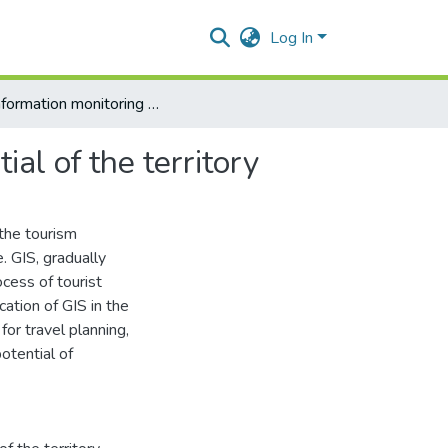
Log In
Geoinformation monitoring of the tourist industry potential of the territory
al of the territory
 the tourism
. GIS, gradually
ocess of tourist
ication of GIS in the
for travel planning,
otential of