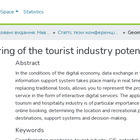
 DSpace
Statistics
Друковані видання. Навчально-науковий інститут агротехнологій, селекції та екології
Статті, тези конференцій. Навчально-науковий інститут агротехнологій, селекції та екології
g of the tourist industry potenti
Abstract
In the conditions of the digital economy, data exchange in
information support system takes place mainly in real time
replacing traditional tools, allows you to represent the pr
service in the form of interactive digital services. The appl
tourism and hospitality industry is of particular importance 
online booking, determining the location and recreational p
destinations, support systems and decision-making.
Keywords