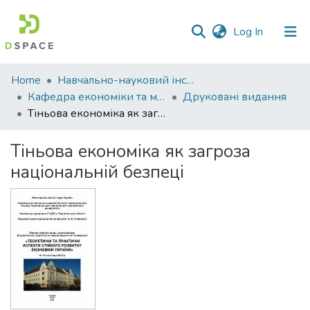
(current)
Log In
Communities
Home
Навчально-науковий інститут економіки, управління, права та інформаційних технологій
&
Кафедра економіки та міжнародних економічних відносин
Друковані видання
Collections
Тіньова економіка як загроза національній безпеці
All of DSpace
Тіньова економіка як загроза
національній безпеці
Statistics