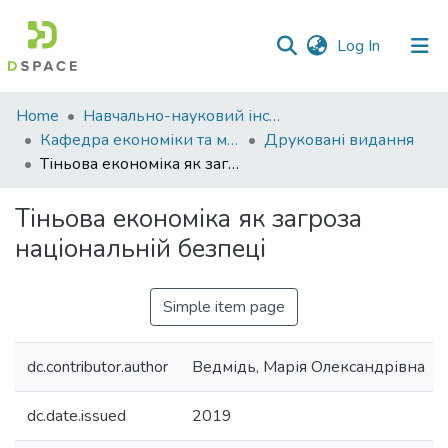
(current)
Log In
Communities
Home
Навчально-науковий інститут економіки, управління, права та інформаційних технологій
&
Кафедра економіки та міжнародних економічних відносин
Друковані видання
Collections
Тіньова економіка як загроза національній безпеці
All of DSpace
Тіньова економіка як загроза
національній безпеці
Statistics
Simple item page
dc.contributor.author
Ведмідь, Марія Олександрівна
dc.date.issued
2019