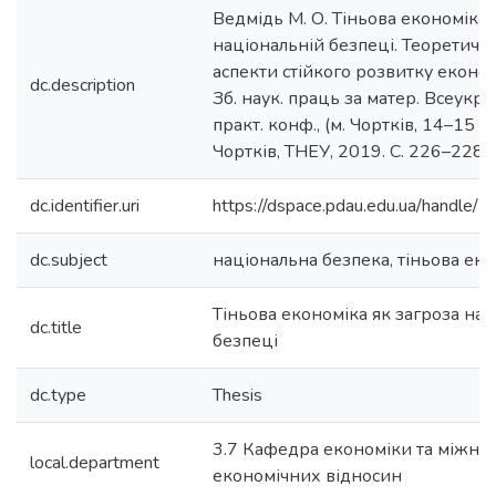
Ведмідь М. О. Тіньова економіка 
національній безпеці. Теоретичні
аспекти стійкого розвитку економ
dc.description
Зб. наук. праць за матер. Всеукр. с
практ. конф., (м. Чортків, 14–15 ли
Чортків, ТНЕУ, 2019. C. 226–228.
dc.identifier.uri
https://dspace.pdau.edu.ua/handl
dc.subject
національна безпека, тіньова ек
Тіньова економіка як загроза нац
dc.title
безпеці
dc.type
Thesis
3.7 Кафедра економіки та міжна
local.department
економічних відносин